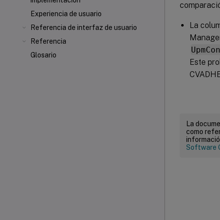
implementación
comparaci
Experiencia de usuario
La colum
Referencia de interfaz de usuario
Managem
Referencia
UpmCo
Glosario
Este pr
CVADHE
La documen
como refer
informació
Software 