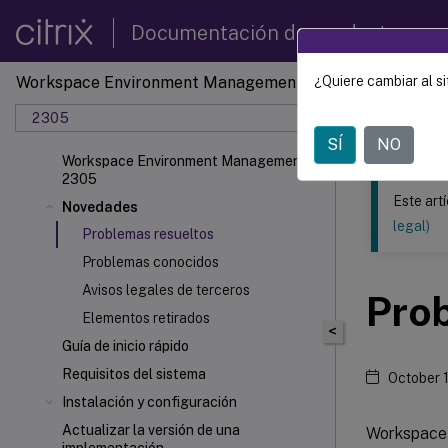
Documentación de productos
Workspace Environment Management
¿Quiere cambiar al si
Este contenid
2305
Gestió
SÍ
NO
Workspace Environment Management
2305
Este art
Novedades
legal)
Problemas resueltos
Problemas conocidos
Avisos legales de terceros
Pro
Elementos retirados
<
Guía de inicio rápido
Requisitos del sistema
October 
Instalación y configuración
Actualizar la versión de una
Workspace 