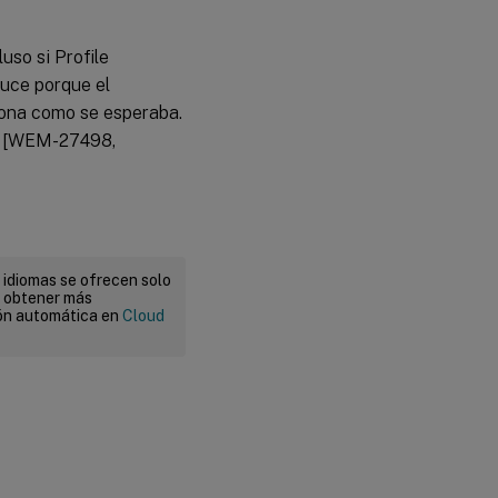
so si Profile
uce porque el
iona como se esperaba.
a. [WEM-27498,
 idiomas se ofrecen solo
a obtener más
ión automática en
Cloud