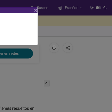
Buscar
Español
×
e sus comentarios aquí
nt 2305
er en inglés
>
lemas resueltos en