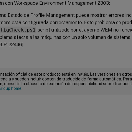
ón con Workspace Environment Management 2303:
na Estado de Profile Management puede mostrar errores inclu
ent está configurada correctamente. Este problema se prod
nfigCheck.ps1
script utilizado por el agente WEM no func
oblema afecta a las máquinas con un solo volumen de sistem
LP-22446]
tación oficial de este producto está en inglés. Las versiones en otros
encia y pueden incluir contenido traducido de forma automática. Par
n, consulte la cláusula de exención de responsabilidad sobre traducc
Group home
.