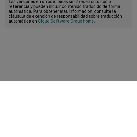
Las versiones en otros idiomas se ofrecen solo como
referencia y pueden incluir contenido traducido de forma
automática. Para obtener más información, consulte la
cláusula de exención de responsabilidad sobre traducción
automática en
Cloud Software Group home
.
Comentarios sobre el sitio
Sus opciones de privacidad
Condiciones legales y de
privacidad
Preferencias de cookies
docs.cloud.com
© 1999-
2026
Cloud Software Group, Inc. All rights reserved.