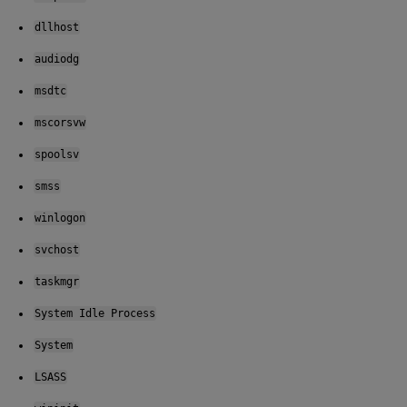
dllhost
audiodg
msdtc
mscorsvw
spoolsv
smss
winlogon
svchost
taskmgr
System Idle Process
System
LSASS