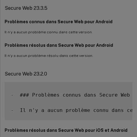
Secure Web 21.3.5
Secure Web 23.3.5
Secure Web 21.3.0
Secure Web 21.2.0
Problèmes connus dans Secure Web pour Android
Secure Web 21.1.5
Il n’y a aucun problème connu dans cette version.
Secure Web 21.1.0
Problèmes résolus dans Secure Web pour Android
Secure Web 20.12.0
Il n’y a aucun problème résolu dans cette version.
Secure Web 20.11.0
Secure Web 20.10.5
Secure Web 23.2.0
Secure Web 20.10.0
Secure Web 20.9.5
Secure Web 20.9.0
-
  ### Problèmes connus dans Secure Web p
Secure Web 20.8.5
-
  Il n'y a aucun problème connu dans cet
Secure Web 20.8.0
Secure Web 20.7.5
Secure Web 20.7.0
Problèmes résolus dans Secure Web pour iOS et Android