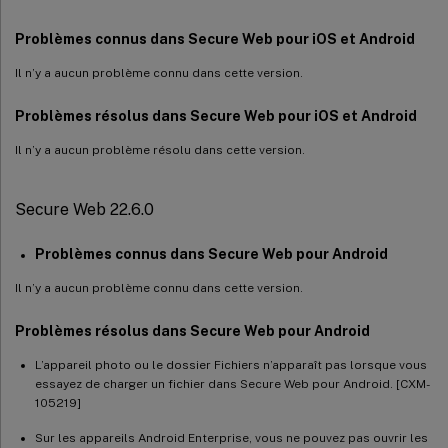
Secure Web 19.6.5
Secure Web 19.5.5
Problèmes connus dans Secure Web pour iOS et Android
Secure Web 19.5.0
Il n’y a aucun problème connu dans cette version.
Secure Web 19.4.5
Problèmes résolus dans Secure Web pour iOS et Android
Secure Web 19.3.5
Il n’y a aucun problème résolu dans cette version.
Secure Web 19.3.0
Secure Web 19.2.0
Secure Web 22.6.0
Secure Web 19.1.0
Secure Web 18.12.0
Problèmes connus dans Secure Web pour Android
Secure Web 18.11.5
Il n’y a aucun problème connu dans cette version.
Secure Web 10.8.65
Problèmes résolus dans Secure Web pour Android
Secure Web 10.8.60
L’appareil photo ou le dossier Fichiers n’apparaît pas lorsque vous
Secure Web 10.8.55
essayez de charger un fichier dans Secure Web pour Android. [CXM-
Secure Web 10.8.50
105219]
Secure Web 10.8.45
Sur les appareils Android Enterprise, vous ne pouvez pas ouvrir les