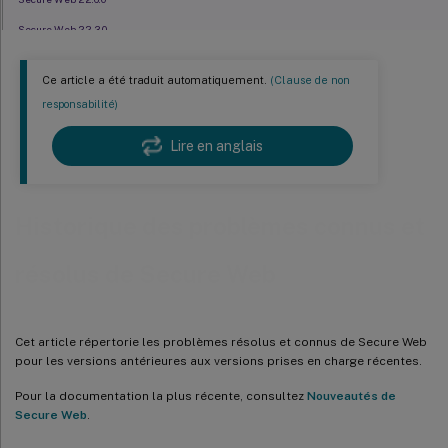
Secure Web 22.3.0
Secure Web 22.2.0
Ce article a été traduit automatiquement.
(Clause de non
Secure Web 21.12.0
responsabilité)
Secure Web 21.11.0
Lire en anglais
Secure Web 21.10.5
Secure Web 21.10.0
Secure Web 21.9.1
Historique des problèmes connus et
Secure Web 21.9.0
résolus de Secure Web
Secure Web 21.8.5
Secure Web 21.8.0
Secure Web 21.7.0
Cet article répertorie les problèmes résolus et connus de Secure Web
Secure Web 21.6.0
pour les versions antérieures aux versions prises en charge récentes.
Secure Web 21.5.0
Pour la documentation la plus récente, consultez
Nouveautés de
Secure Web
.
Secure Web 21.4.5