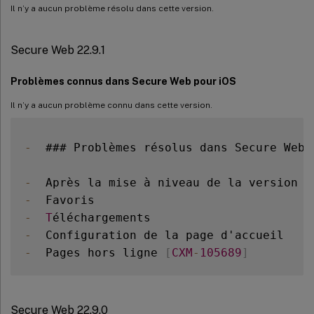
Secure Web 20.6.0
Il n’y a aucun problème résolu dans cette version.
Secure Web 20.5.0
Secure Web 20.4.5
Secure Web 22.9.1
Secure Web 20.4.0
Problèmes connus dans Secure Web pour iOS
Problèmes connus dans Secure Web 20.4.0
Il n’y a aucun problème connu dans cette version.
Problèmes résolus dans Secure Web 20.4.0
Secure Web 20.3.0
-
  ### Problèmes résolus dans Secure Web p
Secure Web 20.2.0
Secure Web 19.12.5
-
  Après la mise à niveau de la version 
2
Secure Web 19.10.0 à 19.11.5
-
Secure Web 19.9.5
-
T
-
Secure Web 19.9.0
-
  Pages hors ligne 
[
CXM
-
105689
]
Secure Web 19.8.5
Secure Web 19.8.0
Secure Web 19.7.5
Secure Web 22.9.0