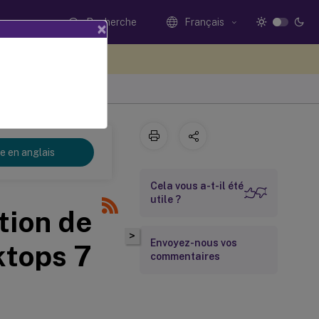
Recherche
Français
×
ez votre avis ici
re en anglais
Cela vous a-t-il été
utile ?
tion de
>
Envoyez-nous vos
ktops 7
commentaires