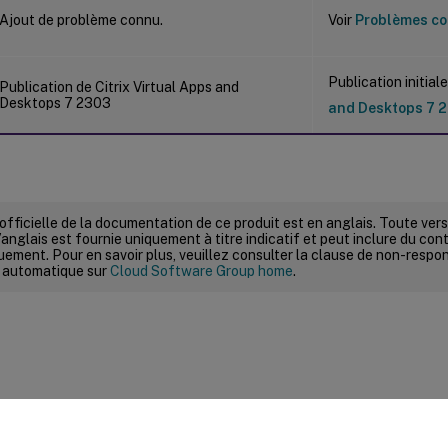
Ajout de problème connu.
Voir
Problèmes c
Publication initial
Publication de Citrix Virtual Apps and
Desktops 7 2303
and Desktops 7 
 officielle de la documentation de ce produit est en anglais. Toute ve
’anglais est fournie uniquement à titre indicatif et peut inclure du con
ement. Pour en savoir plus, veuillez consulter la clause de non-respons
 automatique sur
Cloud Software Group home
.