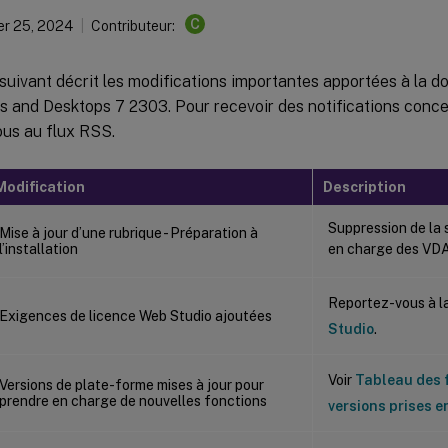
C
r 25, 2024
Contributeur:
suivant décrit les modifications importantes apportées à la d
s and Desktops 7 2303. Pour recevoir des notifications conce
us au flux RSS.
Modification
Description
Suppression de la s
Mise à jour d’une rubrique - Préparation à
l’installation
en charge des VD
Reportez-vous à l
Exigences de licence Web Studio ajoutées
Studio
.
Voir
Tableau des f
Versions de plate-forme mises à jour pour
prendre en charge de nouvelles fonctions
versions prises 