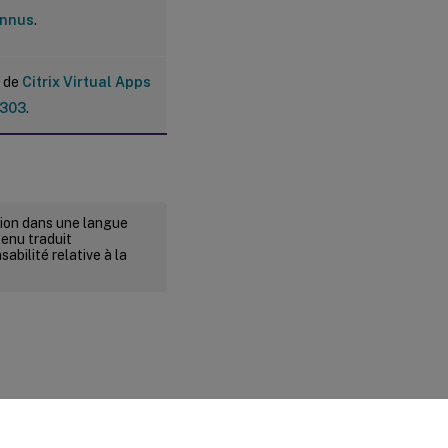
onnus
.
e de
Citrix Virtual Apps
2303
.
rsion dans une langue
tenu traduit
abilité relative à la