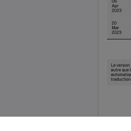
06
Apr
2023
20
Mar
2023
La version
autre que l
automatiqu
traduction