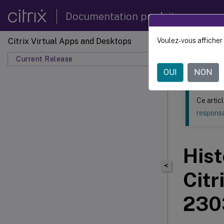
Documentation produit
Citrix Virtual Apps and Desktops
Voulez-vous afficher 
Ce contenu a 
Current Release
OUI
NON
Ce artic
responsa
Hist
<
Citr
230