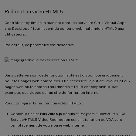
Redirection vidéo HTML5
Contrôle et optimise la manière dont les serveurs Citrix Virtual Apps
™
and Desktops
fournissent du contenu web multimédia HTML5 aux
utilisateurs.
Par défaut, ce paramètre est désactivé.
Dans cette version, cette fonctionnalité est disponible uniquement
pour les pages web contrôlées. Elle nécessite l’ajout de JavaScript aux
pages web où le contenu multimédia HTML5 est disponible, par
exemple, des vidéos sur un site de formation interne.
Pour configurer la redirection vidéo HTML5 :
Copiez le fichier
HdxVideo.js
depuis %Program Files%/Citrix/ICA
Service/HTML5 Video Redirection sur l’installation du VDA vers
l’emplacement de votre page web interne.
Insérez cette ligne dans votre page web (si votre page web contient