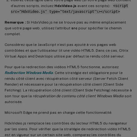
d’autres scripts, incluez
HdxVideo.js
avant ces scripts) :
<script
src="HdxVideo.js" type="text/javascript"\></script>
Remarque :
Si HdxVideo.js ne se trouve pas au même emplacement
que votre page web, utilisez l’attribut
src
pour spécifier le chemin
complet.
Considérez que le JavaScript n’est pas ajouté à vos pages web
contrôlées et que l’utilisateur lit une vidéo HTML5. Dans ce cas, Citrix
Virtual Apps and Desktops utilise par défaut le rendu côté serveur.
Pour que la redirection des vidéos HTML5 fonctionne, autorisez
Redirection Windows Media
. Cette stratégie est obligatoire pour le
rendu côté client avec récupération côté serveur (Server Fetch Client
Render) et nécessaire pour la récupération côté client (Client Side
Fetching). La récupération côté client (Client Side Fetching) nécessite à
son tour que la
récupération de contenu côté client Windows Media
soit
autorisée.
Microsoft Edge ne prend pas en charge cette fonctionnalité.
HdxVideo.js remplace les contrôles du lecteur HTML5 du navigateur
par les siens. Pour vérifier que la stratégie de redirection vidéo HTML5
est en vigueur sur un certain site web, comparez les contrôles du