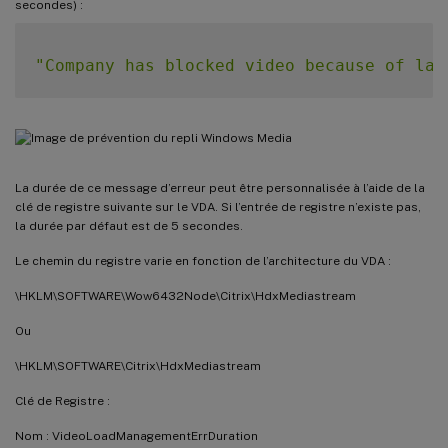
secondes) :
"Company has blocked video because of lac
La durée de ce message d’erreur peut être personnalisée à l’aide de la
clé de registre suivante sur le VDA. Si l’entrée de registre n’existe pas,
la durée par défaut est de 5 secondes.
Le chemin du registre varie en fonction de l’architecture du VDA :
\HKLM\SOFTWARE\Wow6432Node\Citrix\HdxMediastream
Ou
\HKLM\SOFTWARE\Citrix\HdxMediastream
Clé de Registre :
Nom : VideoLoadManagementErrDuration