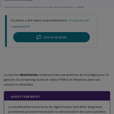
Optimisation de la redirection multimédia Windows Media sur WAN
Utiliser le GPU pour optimiser la redirection multimédia Windows Media sur WAN
Ce article a été traduit automatiquement.
(Clause de non
Prévention du repli Windows Media
responsabilité)
Récupération de contenu côté client Windows Media
Lire en anglais
Redirection Windows Media
Taille du tampon de redirection Windows Media
Utilisation de la taille du tampon de redirection Windows Media
Paramètres de stratégie multimédia
La section
Multimédia
comprend des paramètres de stratégie pour la
gestion du streaming audio et vidéo HTML5 et Windows dans les
sessions utilisateur.
AVERTISSEMENT
La modification incorrecte du registre peut entraîner de graves
problèmes pouvant nécessiter la réinstallation de votre système