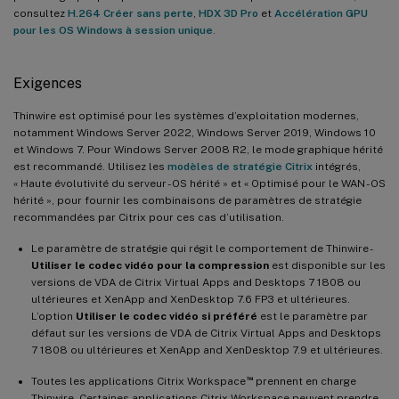
consultez
H.264 Créer sans perte
,
HDX 3D Pro
et
Accélération GPU
pour les OS Windows à session unique
.
Exigences
Thinwire est optimisé pour les systèmes d’exploitation modernes,
notamment Windows Server 2022, Windows Server 2019, Windows 10
et Windows 7. Pour Windows Server 2008 R2, le mode graphique hérité
est recommandé. Utilisez les
modèles de stratégie Citrix
intégrés,
« Haute évolutivité du serveur - OS hérité » et « Optimisé pour le WAN - OS
hérité », pour fournir les combinaisons de paramètres de stratégie
recommandées par Citrix pour ces cas d’utilisation.
Le paramètre de stratégie qui régit le comportement de Thinwire -
Utiliser le codec vidéo pour la compression
est disponible sur les
versions de VDA de Citrix Virtual Apps and Desktops 7 1808 ou
ultérieures et XenApp and XenDesktop 7.6 FP3 et ultérieures.
L’option
Utiliser le codec vidéo si préféré
est le paramètre par
défaut sur les versions de VDA de Citrix Virtual Apps and Desktops
7 1808 ou ultérieures et XenApp and XenDesktop 7.9 et ultérieures.
™
Toutes les applications Citrix Workspace
prennent en charge
Thinwire. Certaines applications Citrix Workspace peuvent prendre