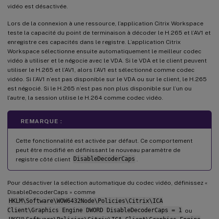
vidéo est désactivée.
Lors de la connexion à une ressource, l’application Citrix Workspace
teste la capacité du point de terminaison à décoder le H.265 et l’AV1 et
enregistre ces capacités dans le registre. L’application Citrix
Workspace sélectionne ensuite automatiquement le meilleur codec
vidéo à utiliser et le négocie avec le VDA. Si le VDA et le client peuvent
utiliser le H.265 et l’AV1, alors l’AV1 est sélectionné comme codec
vidéo. Si l’AV1 n’est pas disponible sur le VDA ou sur le client, le H.265
est négocié. Si le H.265 n’est pas non plus disponible sur l’un ou
l’autre, la session utilise le H.264 comme codec vidéo.
REMARQUE :
Cette fonctionnalité est activée par défaut. Ce comportement
peut être modifié en définissant le nouveau paramètre de
registre côté client
DisableDecoderCaps
.
Pour désactiver la sélection automatique du codec vidéo, définissez «
DisableDecoderCaps » comme
HKLM\Software\WOW6432Node\Policies\Citrix\ICA
Client\Graphics Engine DWORD DisableDecoderCaps = 1
ou