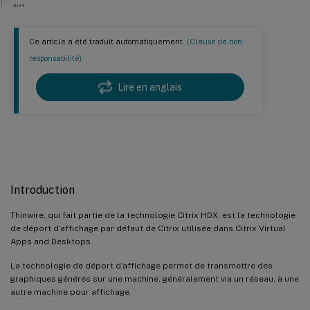
AV1
Sélection automatique du codec vidéo
Ce article a été traduit automatiquement.
(Clause de non
Configuration
responsabilité)
Surveillance de Thinwire
Lire en anglais
Codec de compression sans perte (MDRLE)
Mode progressif
Construction sans perte
Thinwire
Encodage visuellement sans perte
Introduction
Thinwire, qui fait partie de la technologie Citrix HDX, est la technologie
de déport d’affichage par défaut de Citrix utilisée dans Citrix Virtual
Apps and Desktops.
La technologie de déport d’affichage permet de transmettre des
graphiques générés sur une machine, généralement via un réseau, à une
autre machine pour affichage.