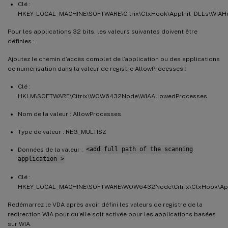
Clé :
HKEY_LOCAL_MACHINE\SOFTWARE\Citrix\CtxHook\AppInit_DLLs\WIA
Pour les applications 32 bits, les valeurs suivantes doivent être
définies :
Ajoutez le chemin d’accès complet de l’application ou des applications
de numérisation dans la valeur de registre AllowProcesses :
Clé :
HKLM\SOFTWARE\Citrix\WOW6432Node\WIAAllowedProcesses
Nom de la valeur : AllowProcesses
Type de valeur : REG_MULTISZ
Données de la valeur :
<add full path of the scanning
application >
Clé :
HKEY_LOCAL_MACHINE\SOFTWARE\WOW6432Node\Citrix\CtxHook\Ap
Redémarrez le VDA après avoir défini les valeurs de registre de la
redirection WIA pour qu’elle soit activée pour les applications basées
sur WIA.