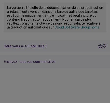
La version officielle de la documentation de ce produit est en
anglais. Toute version dans une langue autre que l’anglais
est fournie uniquement à titre indicatif et peut inclure du
contenu traduit automatiquement. Pour en savoir plus,
veuillez consulter la clause de non-responsabilité relative à
la traduction automatique sur
Cloud Software Group home
.
Cela vous a-t-il été utile ?
Envoyez-nous vos commentaires