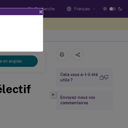
Recherche
Français
×
ez votre avis ici
re en anglais
Cela vous a-t-il été
utile ?
lectif
>
Envoyez-nous vos
commentaires