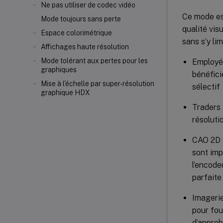
Ne pas utiliser de codec vidéo
Ce mode est
Mode toujours sans perte
qualité vis
Espace colorimétrique
sans s’y limi
Affichages haute résolution
Mode tolérant aux pertes pour les
Employés
graphiques
bénéfici
Mise à l'échelle par super-résolution
sélectif
graphique HDX
Traders 
résoluti
CAO 2D :
sont imp
l’encode
parfaite
Imagerie
pour fou
d’approb