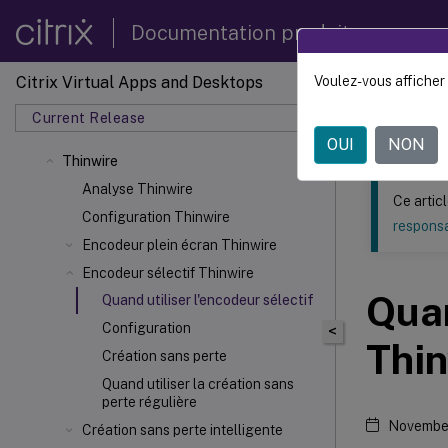
Documentation produit
Citrix Virtual Apps and Desktops
Voulez-vous afficher 
Ce contenu a 
Current Release
Citrix 
OUI
NON
Thinwire
Analyse Thinwire
Ce artic
Configuration Thinwire
responsa
Encodeur plein écran Thinwire
Encodeur sélectif Thinwire
Quan
Quand utiliser l'encodeur sélectif
Configuration
<
Thin
Création sans perte
Quand utiliser la création sans
perte régulière
Novembe
Création sans perte intelligente