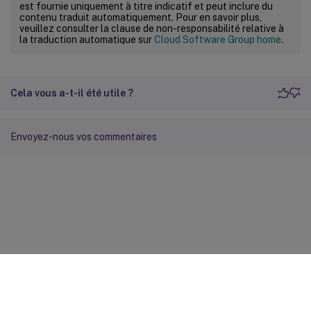
est fournie uniquement à titre indicatif et peut inclure du
contenu traduit automatiquement. Pour en savoir plus,
veuillez consulter la clause de non-responsabilité relative à
la traduction automatique sur
Cloud Software Group home
.
Cela vous a-t-il été utile ?
Envoyez-nous vos commentaires