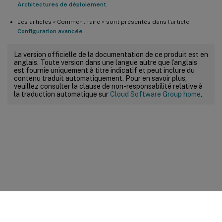
Architectures de déploiement
.
Les articles « Comment faire » sont présentés dans l’article
Configuration avancée
.
La version officielle de la documentation de ce produit est en
anglais. Toute version dans une langue autre que l’anglais
est fournie uniquement à titre indicatif et peut inclure du
contenu traduit automatiquement. Pour en savoir plus,
veuillez consulter la clause de non-responsabilité relative à
la traduction automatique sur
Cloud Software Group home
.