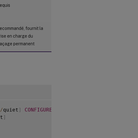
equis
ecommandé, fournit la
rise en charge du
raçage permanent
/
quiet
]
CONFIGUREFIREWALL
=
[
YES
|
NO
]
t
]