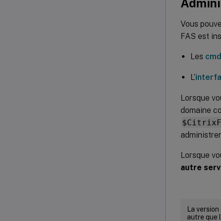
Admini
Vous pouvez
FAS est ins
Les
cmd
L’
interf
Lorsque vou
domaine co
$Citrix
administrer
Lorsque vou
autre ser
La version
autre que l