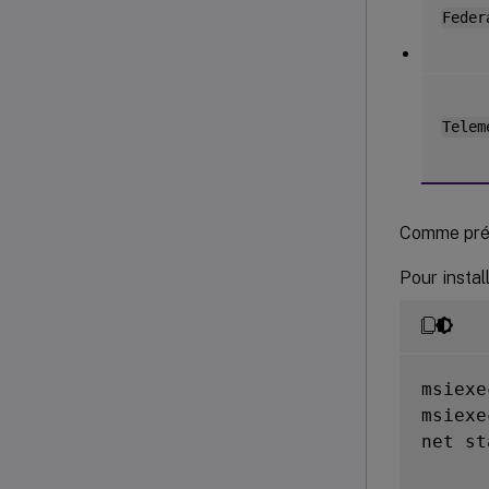
Feder
Telem
Comme pré
Pour instal
msiexe
msiexe
net st