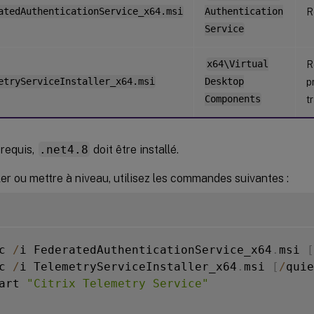
atedAuthenticationService_x64.msi
Authentication
R
Service
x64\Virtual
R
etryServiceInstaller_x64.msi
Desktop
p
Components
t
requis,
.net4.8
doit être installé.
ler ou mettre à niveau, utilisez les commandes suivantes :
c 
/
i FederatedAuthenticationService_x64
.
msi 
[
c 
/
i TelemetryServiceInstaller_x64
.
msi 
[
/
quie
art 
"Citrix Telemetry Service"