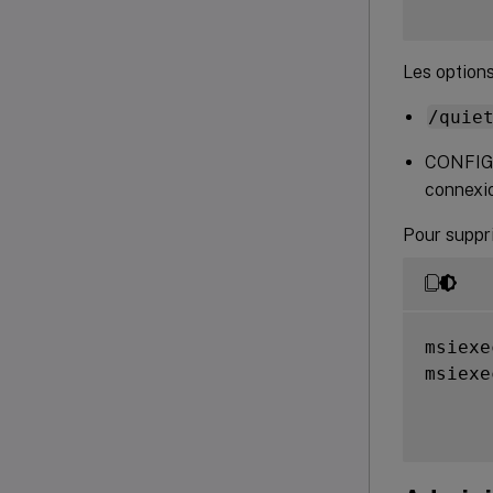
Les options
/quie
CONFIG
connexio
Pour suppr
msiexe
msiexe