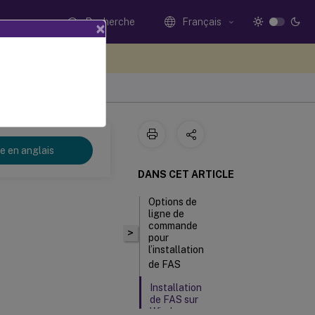
Recherche
Français
×
ez votre avis ici
re en anglais
DANS CET ARTICLE
Options de
ligne de
commande
>
pour
l’installation
de FAS
Installation
de FAS sur
Windows