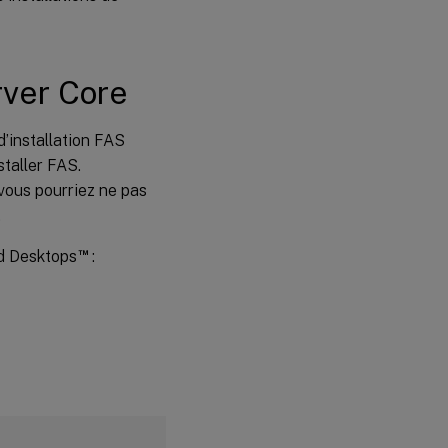
rver Core
’installation FAS
staller FAS.
 vous pourriez ne pas
.
™
nd Desktops
: