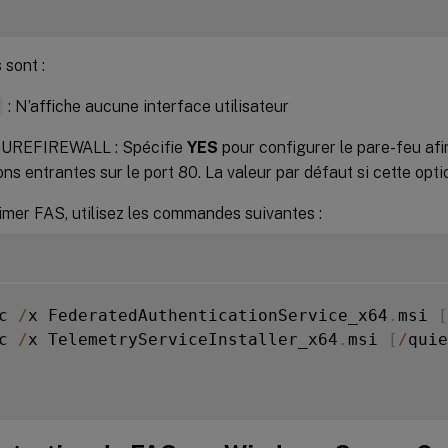
 sont :
t
: N’affiche aucune interface utilisateur
UREFIREWALL : Spécifie
YES
pour configurer le pare-feu afin
ns entrantes sur le port 80. La valeur par défaut si cette opt
imer FAS, utilisez les commandes suivantes :
c 
/
x FederatedAuthenticationService_x64
.
msi 
[
c 
/
x TelemetryServiceInstaller_x64
.
msi 
[
/
quie