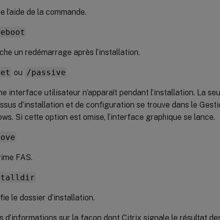
he l’aide de la commande.
reboot
he un redémarrage après l’installation.
iet
ou
/passive
e interface utilisateur n’apparaît pendant l’installation. La se
ssus d’installation et de configuration se trouve dans le Gest
ws. Si cette option est omise, l’interface graphique se lance.
move
ime FAS.
stalldir
ie le dossier d’installation.
s d’informations sur la façon dont Citrix signale le résultat de