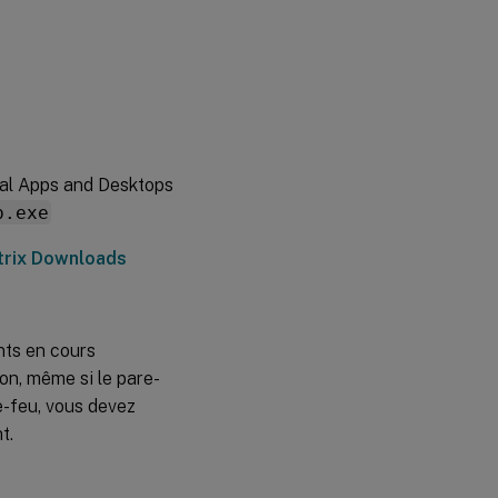
Server
Core
tual Apps and Desktops
p.exe
trix Downloads
nts en cours
ion, même si le pare-
re-feu, vous devez
t.