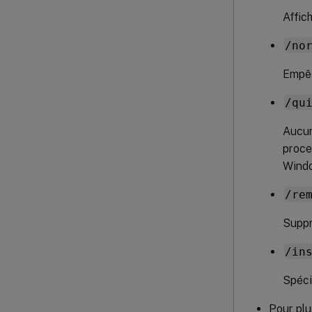
Affic
/no
Empêc
/qu
Aucun
proce
Windo
/re
Suppr
/in
Spécif
Pour plu