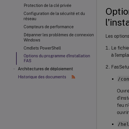
Protection de la clé privée
Optio
Configuration de la sécurité et du
réseau
l’ins
Compteurs de performance
Dépanner les problèmes de connexion
Les options
Windows
Le fichi
Cmdlets PowerShell
à l’emp
Options du programme d'installation
FAS
FasSetup
Architectures de déploiement
Historique des documents
/co
Ouvre
d’ins
feu n
ouvri
/he