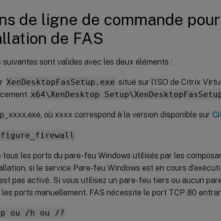
ns de ligne de commande pour
tallation de FAS
 suivantes sont valides avec les deux éléments :
er
XenDesktopFasSetup.exe
situé sur l’ISO de Citrix Vir
lacement
x64\XenDesktop Setup\XenDesktopFasSetu
_xxxx.exe, où xxxx correspond à la version disponible sur
Ci
nfigure_firewall
 tous les ports du pare-feu Windows utilisés par les composa
tallation, si le service Pare-feu Windows est en cours d’exécut
’est pas activé. Si vous utilisez un pare-feu tiers ou aucun pa
r les ports manuellement. FAS nécessite le port TCP 80 entran
lp ou /h ou /?