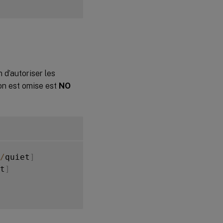
 d’autoriser les
ion est omise est
NO
/
quiet
]
t
]