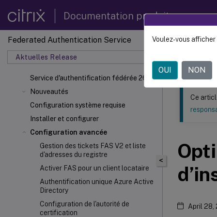
Documentation produit
Federated Authentication Service
Voulez-vous afficher 
Ce contenu a 
Aktuelles Release
Service
OUI
NON
Service d'authentification fédérée 2603
Nouveautés
Ce artic
Configuration système requise
responsa
Installer et configurer
Configuration avancée
Opt
Gestion des tickets FAS V2 et liste
d'adresses du registre
<
d’in
Activer FAS pour un client locataire
Authentification unique Azure Active
Directory
Configuration de l'autorité de
April 28,
certification