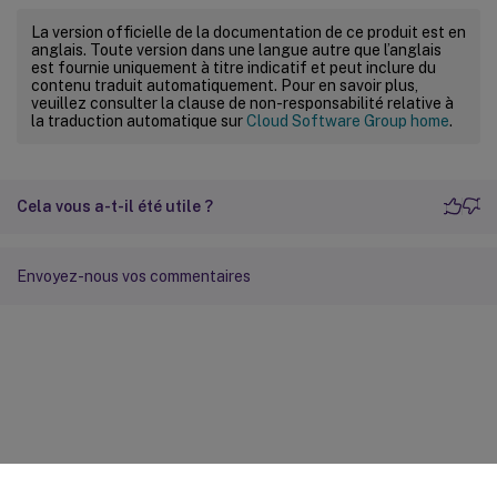
La version officielle de la documentation de ce produit est en
anglais. Toute version dans une langue autre que l’anglais
est fournie uniquement à titre indicatif et peut inclure du
contenu traduit automatiquement. Pour en savoir plus,
veuillez consulter la clause de non-responsabilité relative à
la traduction automatique sur
Cloud Software Group home
.
Cela vous a-t-il été utile ?
Envoyez-nous vos commentaires