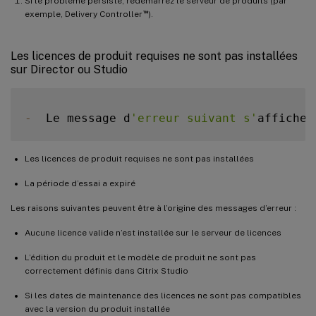
Si le problème persiste, redémarrez le serveur de produits (par
™
exemple, Delivery Controller
).
Les licences de produit requises ne sont pas installées
sur Director ou Studio
-
  Le message d
'erreur suivant s'
affiche 
Les licences de produit requises ne sont pas installées
La période d’essai a expiré
Les raisons suivantes peuvent être à l’origine des messages d’erreur :
Aucune licence valide n’est installée sur le serveur de licences
L’édition du produit et le modèle de produit ne sont pas
correctement définis dans Citrix Studio
Si les dates de maintenance des licences ne sont pas compatibles
avec la version du produit installée