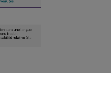
veautés
.
rsion dans une langue
tenu traduit
abilité relative à la
ité et conditions légales
|
Préférences de cookies
|
docs.cloud.com
© 1999-
2026
Cloud Software Group, Inc. All rights reserved.