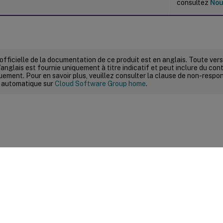
consultez
Nou
 officielle de la documentation de ce produit est en anglais. Toute ve
’anglais est fournie uniquement à titre indicatif et peut inclure du con
ement. Pour en savoir plus, veuillez consulter la clause de non-respons
 automatique sur
Cloud Software Group home
.
ires sur le site
|
Vos préférences de confidentialité
|
Confidential