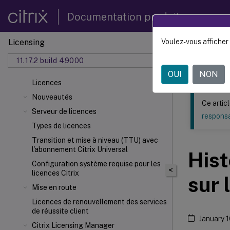
Documentation produit
Licensing
Voulez-vous afficher 
Ce contenu a 
11.17.2 build 49000
Licenc
OUI
NON
Licences
Nouveautés
Ce artic
Serveur de licences
responsa
Types de licences
Transition et mise à niveau (TTU) avec
l'abonnement Citrix Universal
Hist
Configuration système requise pour les
<
licences Citrix
sur 
Mise en route
Licences de renouvellement des services
de réussite client
January 
Citrix Licensing Manager