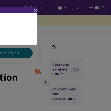
Recherche
Français
×
ez votre avis ici
re en anglais
Cela vous
a-t-il été
tion
utile ?
>
Envoyez-nous
vos
commentaires