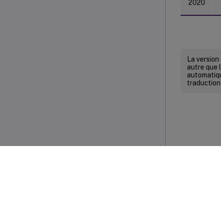
2020
La version
autre que l
automatiqu
traduction
Commenta