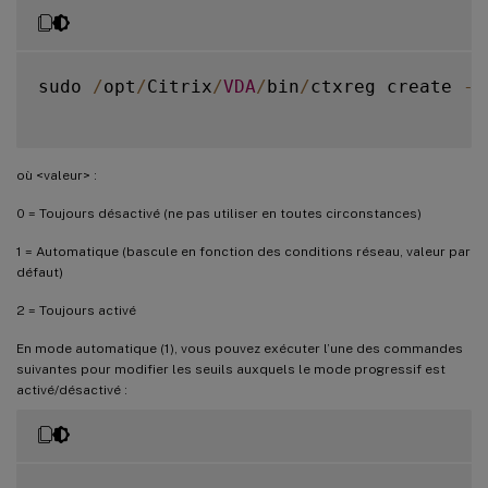
sudo 
/
opt
/
Citrix
/
VDA
/
bin
/
ctxreg create 
-
k
où <valeur> :
0 = Toujours désactivé (ne pas utiliser en toutes circonstances)
1 = Automatique (bascule en fonction des conditions réseau, valeur par
défaut)
2 = Toujours activé
En mode automatique (1), vous pouvez exécuter l’une des commandes
suivantes pour modifier les seuils auxquels le mode progressif est
activé/désactivé :