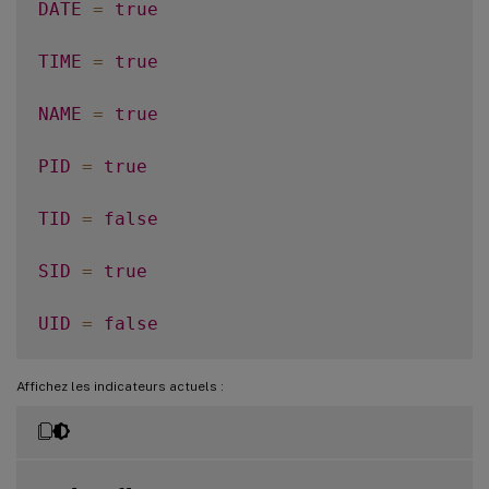
DATE
=
true
TIME
=
true
NAME
=
true
PID
=
true
TID
=
false
SID
=
true
UID
=
false
GID
=
false
Affichez les indicateurs actuels :
CLASS
=
false
LEVEL
=
false