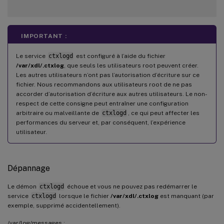
IMPORTANT :
Le service
ctxlogd
est configuré à l’aide du fichier
/var/xdl/.ctxlog
, que seuls les utilisateurs root peuvent créer.
Les autres utilisateurs n’ont pas l’autorisation d’écriture sur ce
fichier. Nous recommandons aux utilisateurs root de ne pas
accorder d’autorisation d’écriture aux autres utilisateurs. Le non-
respect de cette consigne peut entraîner une configuration
arbitraire ou malveillante de
ctxlogd
, ce qui peut affecter les
performances du serveur et, par conséquent, l’expérience
utilisateur.
Dépannage
Le démon
ctxlogd
échoue et vous ne pouvez pas redémarrer le
service
ctxlogd
lorsque le fichier
/var/xdl/.ctxlog
est manquant (par
exemple, supprimé accidentellement).
/var/log/messages :