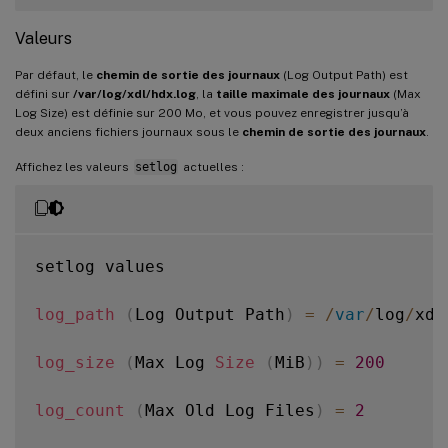
Valeurs
Par défaut, le
chemin de sortie des journaux
(Log Output Path) est
défini sur
/var/log/xdl/hdx.log
, la
taille maximale des journaux
(Max
Log Size) est définie sur 200 Mo, et vous pouvez enregistrer jusqu’à
deux anciens fichiers journaux sous le
chemin de sortie des journaux
.
Affichez les valeurs
setlog
actuelles :
setlog values

log_path
(
Log Output Path
)
=
/
var
/
log
/
xdl
log_size
(
Max Log 
Size
(
MiB
)
)
=
200
log_count
(
Max Old Log Files
)
=
2