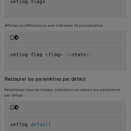
setlog flags

FUNC
=
true
FILE
=
false
Affichez ou définissez un seul indicateur de journalisation :
setlog flag 
<
flag
>
[
<
state
>
]
Restaurer les paramètres par défaut
Rétablissez tous les niveaux, indicateurs et valeurs aux paramètres
par défaut :
setlog 
default