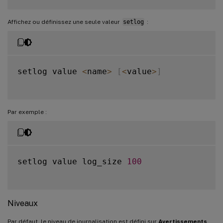
Affichez ou définissez une seule valeur
setlog
:
setlog value 
<
name
>
[
<
value
>
]
Par exemple :
setlog value log_size 
100
Niveaux
Par défaut, le niveau de journalisation est défini sur
Avertissements