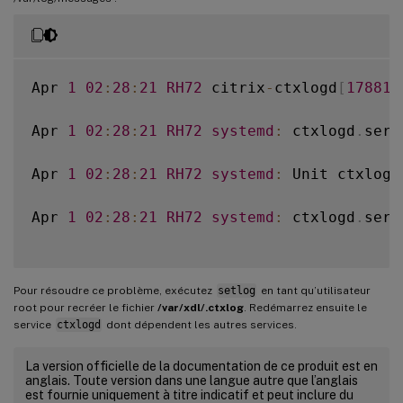
Apr 
1
02
:
28
:
21
RH72
 citrix
-
ctxlogd
[
17881
]
Apr 
1
02
:
28
:
21
RH72
systemd
:
 ctxlogd
.
serv
Apr 
1
02
:
28
:
21
RH72
systemd
:
 Unit ctxlogd
Apr 
1
02
:
28
:
21
RH72
systemd
:
 ctxlogd
.
serv
Pour résoudre ce problème, exécutez
setlog
en tant qu’utilisateur
root pour recréer le fichier
/var/xdl/.ctxlog
. Redémarrez ensuite le
service
ctxlogd
dont dépendent les autres services.
La version officielle de la documentation de ce produit est en
anglais. Toute version dans une langue autre que l’anglais
est fournie uniquement à titre indicatif et peut inclure du