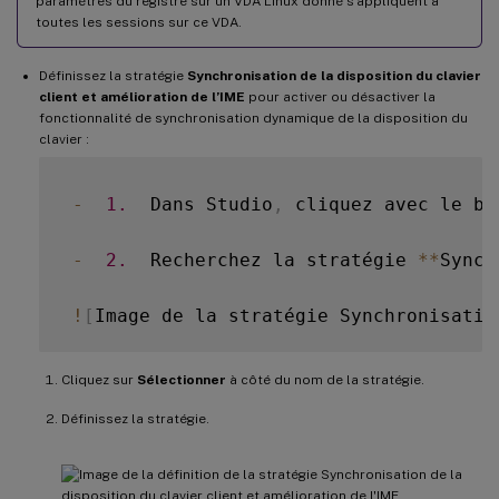
paramètres du registre sur un VDA Linux donné s’appliquent à
toutes les sessions sur ce VDA.
Définissez la stratégie
Synchronisation de la disposition du clavier
client et amélioration de l’IME
pour activer ou désactiver la
fonctionnalité de synchronisation dynamique de la disposition du
clavier :
-
1.
  Dans Studio
,
 cliquez avec le bo
-
2.
  Recherchez la stratégie 
**
Synch
!
[
Image de la stratégie Synchronisatio
Cliquez sur
Sélectionner
à côté du nom de la stratégie.
Définissez la stratégie.