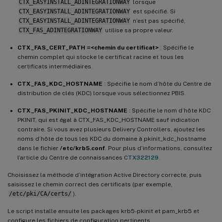
CTX_EASYINSTALL_ADINTEGRATIONWAY
lorsque
CTX_EASYINSTALL_ADINTEGRATIONWAY
est spécifié. Si
CTX_EASYINSTALL_ADINTEGRATIONWAY
n’est pas spécifié,
CTX_FAS_ADINTEGRATIONWAY
utilise sa propre valeur.
CTX_FAS_CERT_PATH =<chemin du certificat>
: Spécifie le
chemin complet qui stocke le certificat racine et tous les
certificats intermédiaires.
CTX_FAS_KDC_HOSTNAME
: Spécifie le nom d’hôte du Centre de
distribution de clés (KDC) lorsque vous sélectionnez PBIS.
CTX_FAS_PKINIT_KDC_HOSTNAME
: Spécifie le nom d’hôte KDC
PKINIT, qui est égal à CTX_FAS_KDC_HOSTNAME sauf indication
contraire. Si vous avez plusieurs Delivery Controllers, ajoutez les
noms d’hôte de tous les KDC du domaine à pkinit_kdc_hostname
dans le fichier
/etc/krb5.conf
. Pour plus d’informations, consultez
l’article du Centre de connaissances
CTX322129
.
Choisissez la méthode d’intégration Active Directory correcte, puis
saisissez le chemin correct des certificats (par exemple,
/etc/pki/CA/certs/
).
Le script installe ensuite les packages krb5-pkinit et pam_krb5 et
configure les fichiers de configuration pertinents.