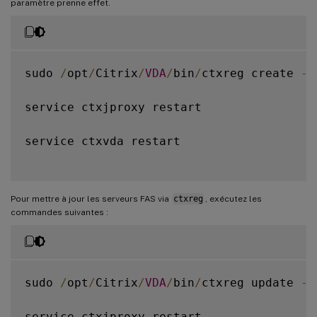
paramètre prenne effet.
sudo 
/
opt
/
Citrix
/
VDA
/
bin
/
ctxreg create 
-
k
service ctxjproxy restart

service ctxvda restart

Pour mettre à jour les serveurs FAS via
ctxreg
, exécutez les
commandes suivantes :
sudo 
/
opt
/
Citrix
/
VDA
/
bin
/
ctxreg update 
-
k
service ctxjproxy restart
