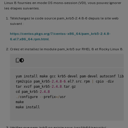
Linux 8 fournies en mode OS mono-session (VDI), vous pouvez ignorer
les étapes suivantes.
Téléchargez le code source pam_krb5-2.4.8-6 depuis le site web
suivant :
https://centos.pkgs.org/7/centos-x86_64/pam_krb5-2.4.8-
6.el7.x86_64.rpm.html
.
Créez et installez le module pam_krb5 sur RHEL 8 et Rocky Linux 8.
yum install make gcc krb5
-
devel pam
-
devel autoconf libtoo
rpm2cpio pam_krb5
-
2.4
.8
-
6
.
el7
.
src
.
rpm 
|
 cpio 
-
div

tar xvzf pam_krb5
-
2.4
.8
.
tar
.
gz

cd pam_krb5
-
2.4
.8
.
/
configure 
--
prefix
=
/
usr

make

make install

Vérifiez que pam_krb5.so existe sous /usr/lib64/security/.