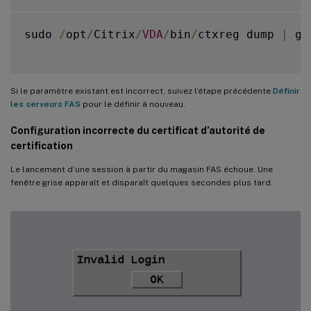
sudo 
/
opt
/
Citrix
/
VDA
/
bin
/
ctxreg dump 
|
 gr
Si le paramètre existant est incorrect, suivez l’étape précédente
Définir
les serveurs FAS
pour le définir à nouveau.
Configuration incorrecte du certificat d’autorité de
certification
Le lancement d’une session à partir du magasin FAS échoue. Une
fenêtre grise apparaît et disparaît quelques secondes plus tard.