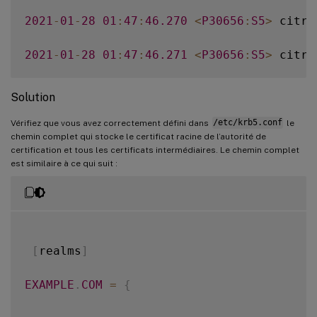
2021
-
01
-
28
01
:
47
:
46.270
<
P30656
:
S5
>
 citri
2021
-
01
-
28
01
:
47
:
46.271
<
P30656
:
S5
>
 citri
2021
-
01
-
28
01
:
47
:
46.271
<
P30656
:
S5
>
 citri
Solution
2021
-
01
-
28
01
:
47
:
46.271
<
P30656
:
S5
>
 citri
Vérifiez que vous avez correctement défini dans
/etc/krb5.conf
le
chemin complet qui stocke le certificat racine de l’autorité de
certification et tous les certificats intermédiaires. Le chemin complet
2021
-
01
-
28
01
:
47
:
46.271
<
P30656
:
S5
>
 citri
est similaire à ce qui suit :
2021
-
01
-
28
01
:
47
:
48.060
<
P30656
:
S5
>
 citri
[
realms
]
EXAMPLE
.
COM
=
{