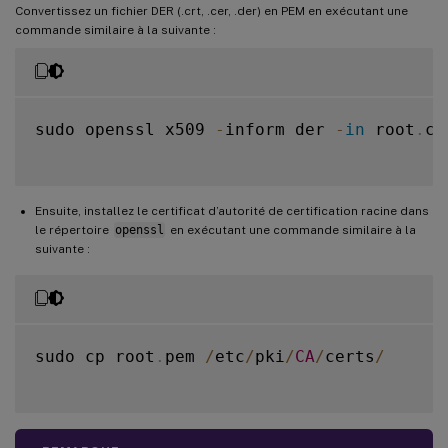
Convertissez un fichier DER (.crt, .cer, .der) en PEM en exécutant une
commande similaire à la suivante :
sudo openssl x509 
-
inform der 
-
in
 root
.
ce
Ensuite, installez le certificat d’autorité de certification racine dans
le répertoire
openssl
en exécutant une commande similaire à la
suivante :
sudo cp root
.
pem 
/
etc
/
pki
/
CA
/
certs
/