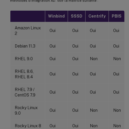
méthodes d’intégration AD. Voir la matrice suivante :
Winbind
SSSD
Centrify
PBIS
Amazon Linux
Oui
Oui
Oui
Oui
2
Debian 11.3
Oui
Oui
Oui
Oui
RHEL 9.0
Oui
Oui
Non
Non
RHEL 8.6,
Oui
Oui
Oui
Oui
RHEL 8.4
RHEL 7.9 /
Oui
Oui
Oui
Oui
CentOS 7.9
Rocky Linux
Oui
Oui
Non
Non
9.0
Rocky Linux 8
Oui
Oui
Non
Non