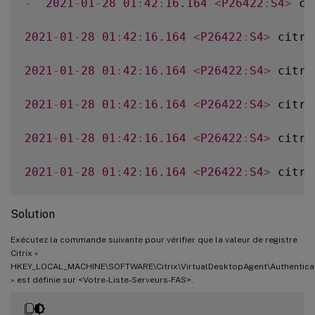
-
2021
-
01
-
28
01
:
42
:
16.164
<
P26422
:
S4
>
 ci
2021
-
01
-
28
01
:
42
:
16.164
<
P26422
:
S4
>
 citri
2021
-
01
-
28
01
:
42
:
16.164
<
P26422
:
S4
>
 citri
2021
-
01
-
28
01
:
42
:
16.164
<
P26422
:
S4
>
 citri
2021
-
01
-
28
01
:
42
:
16.164
<
P26422
:
S4
>
 citri
2021
-
01
-
28
01
:
42
:
16.164
<
P26422
:
S4
>
 citri
Solution
Exécutez la commande suivante pour vérifier que la valeur de registre
Citrix «
HKEY_LOCAL_MACHINE\SOFTWARE\Citrix\VirtualDesktopAgent\Authenticat
» est définie sur <Votre-Liste-Serveurs-FAS>.