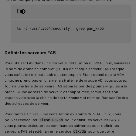
ls 
-
l 
/
usr
/
lib64
/
security 
|
 grep pam_krb5

Définir les serveurs FAS
Pour utiliser FAS dans une nouvelle installation du VDA Linux, saisissez
le nom de domaine complet (FQDN) de chaque serveur FAS lorsque
vous exécutez ctxinstall.sh ou ctxsetup.sh. Étant donné que le VDA
Linux ne prend pas en charge la stratégie de groupe AD, vous pouvez
fournir une liste de serveurs FAS séparés par des points-virgules à la
place. Si une adresse de serveur est supprimée, remplissez son
espace vide avec la chaîne de texte
<none>
et ne modifiez pas l’ordre
des adresses de serveur.
Pour mettre à niveau une installation existante du VDA Linux, vous
pouvez réexécuter
ctxsetup.sh
pour définir les serveurs FAS. Ou
vous pouvez exécuter les commandes suivantes pour définir les
serveurs FAS et redémarrer le service
ctxvda
pour que votre