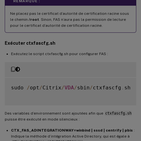
REMARQUE :
Ne placez pas le certificat d’autorité de certification racine sous
le chemin
/root
. Sinon, FAS n’aura pas la permission de lecture
pour le certificat d’autorité de certification racine.
Exécuter ctxfascfg.sh
Exécutez le script ctxfascfg.sh pour configurer FAS :
sudo 
/
opt
/
Citrix
/
VDA
/
sbin
/
ctxfascfg
.
sh

Des variables d’environnement sont ajoutées afin que
ctxfascfg.sh
puisse être exécuté en mode silencieux :
CTX_FAS_ADINTEGRATIONWAY=winbind | sssd | centrify | pbis
:
Indique la méthode d’intégration Active Directory, qui est égale à