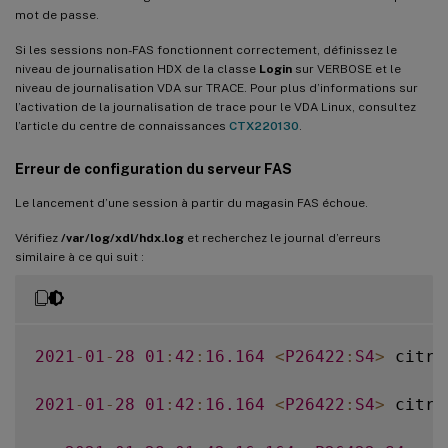
mot de passe.
Si les sessions non-FAS fonctionnent correctement, définissez le
niveau de journalisation HDX de la classe
Login
sur VERBOSE et le
niveau de journalisation VDA sur TRACE. Pour plus d’informations sur
l’activation de la journalisation de trace pour le VDA Linux, consultez
l’article du centre de connaissances
CTX220130
.
Erreur de configuration du serveur FAS
Le lancement d’une session à partir du magasin FAS échoue.
Vérifiez
/var/log/xdl/hdx.log
et recherchez le journal d’erreurs
similaire à ce qui suit :
2021
-
01
-
28
01
:
42
:
16.164
<
P26422
:
S4
>
 citri
2021
-
01
-
28
01
:
42
:
16.164
<
P26422
:
S4
>
 citri