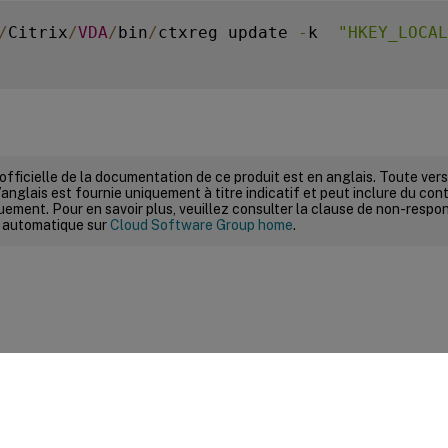
/
Citrix
/
VDA
/
bin
/
ctxreg update 
-
k  
"HKEY_LOCAL
 officielle de la documentation de ce produit est en anglais. Toute ve
’anglais est fournie uniquement à titre indicatif et peut inclure du con
ement. Pour en savoir plus, veuillez consulter la clause de non-respons
 automatique sur
Cloud Software Group home
.