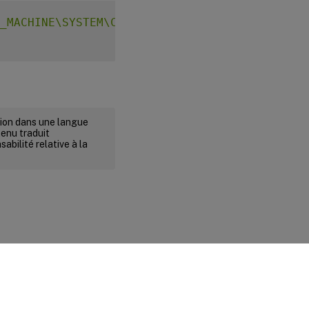
_MACHINE\SYSTEM\CurrentControlSet\Control\Ci
rsion dans une langue
tenu traduit
abilité relative à la