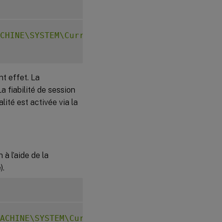
CHINE\SYSTEM\CurrentControlSet\Control\Citri
t effet. La
a fiabilité de session
lité est activée via la
à l’aide de la
).
ACHINE\SYSTEM\CurrentControlSet\Control\Citr