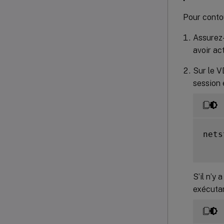
Pour conto
Assurez-
avoir ac
Sur le V
session 
nets
S’il n’y 
exécuta