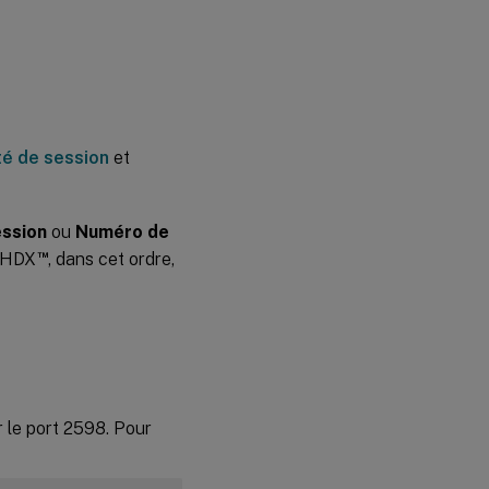
té de session
et
ession
ou
Numéro de
™
e HDX
, dans cet ordre,
r le port 2598. Pour