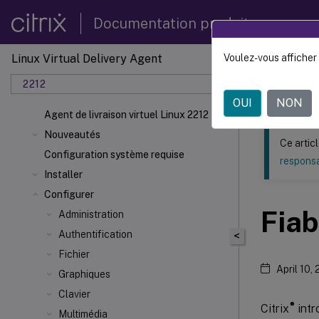
Documentation produit
Linux Virtual Delivery Agent
Voulez-vous afficher 
Ce contenu a 
2212
Agent d
OUI
NON
Agent de livraison virtuel Linux 2212
Nouveautés
Ce artic
Configuration système requise
responsa
Installer
Configurer
Fiab
Administration
Authentification
<
Fichier
April 10,
Graphiques
Clavier
®
Citrix
intr
Multimédia