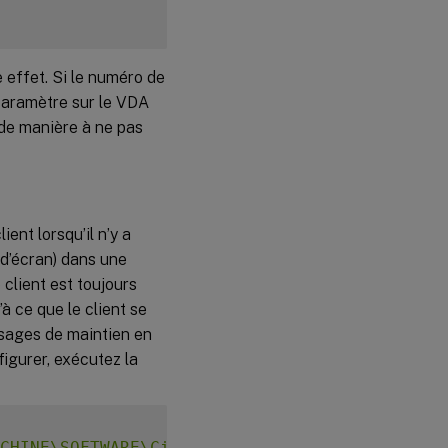
effet. Si le numéro de
 paramètre sur le VDA
 de manière à ne pas
ent lorsqu’il n’y a
 d’écran) dans une
 client est toujours
’à ce que le client se
sages de maintien en
figurer, exécutez la
CHINE\SOFTWARE\Citrix\XTEConfig"
-
t 
"REG_DW