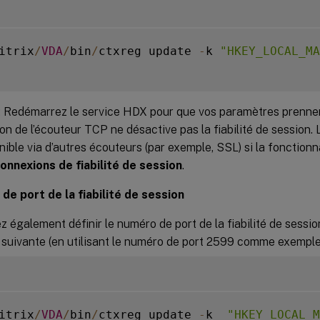
itrix
/
VDA
/
bin
/
ctxreg update 
-
k 
"HKEY_LOCAL_MA
: Redémarrez le service HDX pour que vos paramètres prennen
on de l’écouteur TCP ne désactive pas la fiabilité de session. L
nible via d’autres écouteurs (par exemple, SSL) si la fonctionna
onnexions de fiabilité de session
.
de port de la fiabilité de session
 également définir le numéro de port de la fiabilité de session 
uivante (en utilisant le numéro de port 2599 comme exemple
itrix
/
VDA
/
bin
/
ctxreg update 
-
k  
"HKEY_LOCAL_M