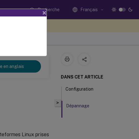
Recherche
Français
×
ez votre avis ici
re en anglais
DANS CET ARTICLE
Configuration
>
Dépannage
lateformes Linux prises