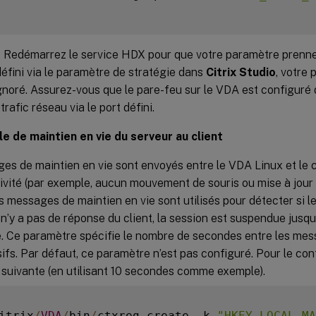
: Redémarrez le service HDX pour que votre paramètre prenne 
défini via le paramètre de stratégie dans
Citrix Studio
, votre
gnoré. Assurez-vous que le pare-feu sur le VDA est configuré
 trafic réseau via le port défini.
le de maintien en vie du serveur au client
s de maintien en vie sont envoyés entre le VDA Linux et le cli
ivité (par exemple, aucun mouvement de souris ou mise à jour
s messages de maintien en vie sont utilisés pour détecter si le
il n’y a pas de réponse du client, la session est suspendue jusqu
. Ce paramètre spécifie le nombre de secondes entre les mes
ifs. Par défaut, ce paramètre n’est pas configuré. Pour le con
uivante (en utilisant 10 secondes comme exemple).
itrix
/
VDA
/
bin
/
ctxreg create 
-
k 
"HKEY_LOCAL_MA