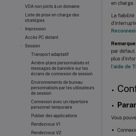
en charge. 
VDA non joints à un domaine
Liste de prise en charge des
La fiabilit
stratégies
d’interrupt
Impression
Reconnexio
Accès PC distant
Remarque
Session
par défaut.
Transport adaptatif
plus d’info
Arrière-plans personnalisés et
l’aide de 
messages de bannière sur les
écrans de connexion de session
Environnements de bureau
Conf
personnalisés par les utilisateurs
de session
Connexion avec un répertoire
Param
personnel temporaire
Publier des applications
Vous pouvez
Rendezvous V1
Connexio
Rendezvous V2