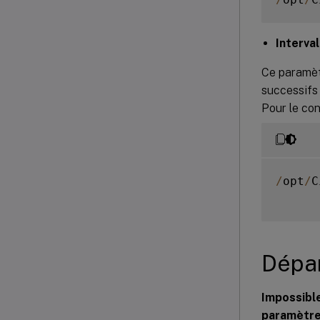
Interval
Ce paramèt
successifs
Pour le co
/
opt
/
C
Dépa
Impossible
paramètre