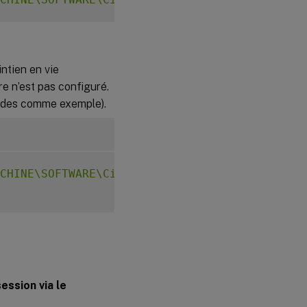
ntien en vie
e n’est pas configuré.
ondes comme exemple).
CHINE\SOFTWARE\Citrix\XTEConfig"
-
t 
"REG_DW
ession via le