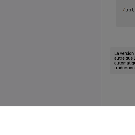
/
opt
La version
autre que l
automatiqu
traduction