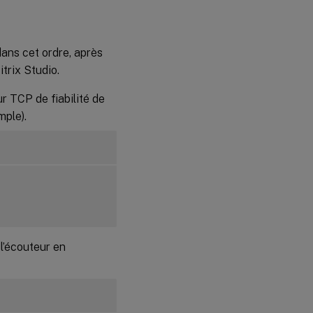
ans cet ordre, après
itrix Studio.
r TCP de fiabilité de
mple).
 l’écouteur en