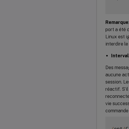
Remarque
port a été 
Linux est i
interdire le
Interval
Des message
aucune act
session. Le
réactif. S’
reconnecte
vie success
commande s
/
opt
/
C