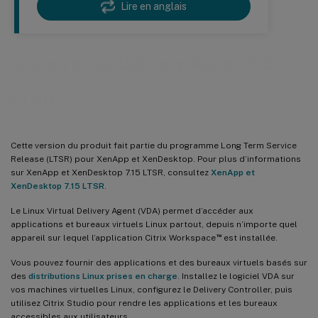
Lire en anglais
Linux Virtual Delivery Agent 7.15
LTSR
Cette version du produit fait partie du programme Long Term Service
Release (LTSR) pour XenApp et XenDesktop. Pour plus d’informations
sur XenApp et XenDesktop 7.15 LTSR, consultez
XenApp et
XenDesktop 7.15 LTSR
.
Le Linux Virtual Delivery Agent (VDA) permet d’accéder aux
applications et bureaux virtuels Linux partout, depuis n’importe quel
™
appareil sur lequel l’application Citrix Workspace
est installée.
Vous pouvez fournir des applications et des bureaux virtuels basés sur
des
distributions Linux prises en charge
. Installez le logiciel VDA sur
vos machines virtuelles Linux, configurez le Delivery Controller, puis
utilisez Citrix Studio pour rendre les applications et les bureaux
accessibles aux utilisateurs.