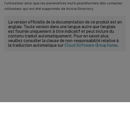
l’utilisateur ainsi que les paramètres multi-plateformes des comptes
utilisateur qui ont été supprimés de Active Directory.
La version officielle de la documentation de ce produit est en
anglais. Toute version dans une langue autre que l’anglais
est fournie uniquement à titre indicatif et peut inclure du
contenu traduit automatiquement. Pour en savoir plus,
veuillez consulter la clause de non-responsabilité relative à
la traduction automatique sur
Cloud Software Group home
.