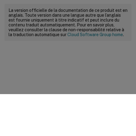
La version officielle de la documentation de ce produit est en
anglais. Toute version dans une langue autre que l’anglais
est fournie uniquement à titre indicatif et peut inclure du
contenu traduit automatiquement. Pour en savoir plus,
veuillez consulter la clause de non-responsabilité relative à
la traduction automatique sur
Cloud Software Group home
.
Commentaires sur le site
Vos préférences de confidentialité
Confidentialité et
conditions légales
Préférences de cookies
docs.cloud.com