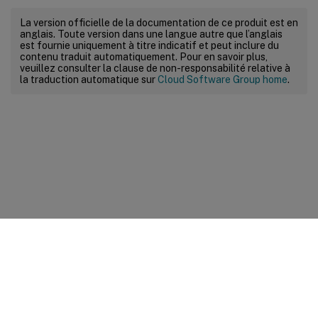
La version officielle de la documentation de ce produit est en
anglais. Toute version dans une langue autre que l’anglais
est fournie uniquement à titre indicatif et peut inclure du
contenu traduit automatiquement. Pour en savoir plus,
veuillez consulter la clause de non-responsabilité relative à
la traduction automatique sur
Cloud Software Group home
.
Commentaires sur le site
Vos préférences de confidentialité
Confidentialité et
conditions légales
Préférences de cookies
docs.cloud.com