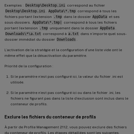
Exemples :
Desktop\Desktop.ini
correspond au fichier
Desktop\Desktop.ini
.
AppData\*.tmp
correspond à tous les
fichiers portant l’extension
.tmp
dans le dossier
AppData
et ses
sous-dossiers.
AppData\*.tmp|
correspond à tous les fichiers
portant l’extension
.tmp
uniquement dans le dossier
AppData
.
Downloads\*\a.txt
correspond à
a.txt
dans n’importe quel sous-
dossier immédiat du dossier
Downloads
.
L’activation de la stratégie et la configuration d’une liste vide ont le
même effet que la désactivation du paramètre.
Priorité de la configuration :
Si le paramètre n’est pas configuré ici, la valeur du fichier .ini est
utilisée.
Si le paramètre n’est pas configuré ici ou dans le fichier .ini, les
fichiers ne figurant pas dans la liste d’exclusion sont inclus dans le
conteneur de profils.
Exclure les fichiers du conteneur de profils
À partir de Profile Management 2112, vous pouvez exclure des fichiers
du conteneur de profils. Les étapes détaillées sont les suivantes.