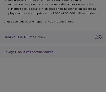
millisecondes, pour tous les paquets de connexion associés.
N’incluez pas le délai d’interrogation de la connexion initiale. La
plage valide est comprise entre 1 000 et 60 000 millisecondes.
Cliquez sur
OK
pour enregistrer vos modifications.
Cela vous a-t-il été utile ?
Envoyez-nous vos commentaires