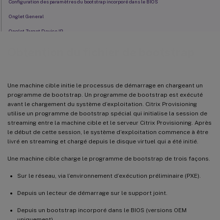
Configuration des paramètres du bootstrap incorporé dans le BIOS
Onglet General
Onglet Target Device IP
Onglet Server Lookup
Obtention du fichier de bootstrap
Onglet Options
Une machine cible initie le processus de démarrage en chargeant un
programme de bootstrap. Un programme de bootstrap est exécuté
avant le chargement du système d’exploitation. Citrix Provisioning
utilise un programme de bootstrap spécial qui initialise la session de
streaming entre la machine cible et le serveur Citrix Provisioning. Après
le début de cette session, le système d’exploitation commence à être
livré en streaming et chargé depuis le disque virtuel qui a été initié.
Une machine cible charge le programme de bootstrap de trois façons.
Sur le réseau, via l’environnement d’exécution préliminaire (PXE).
Depuis un lecteur de démarrage sur le support joint.
Depuis un bootstrap incorporé dans le BIOS (versions OEM
uniquement)