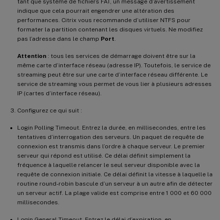
tant que système de fichiers FAT, un message d’avertissement
indique que cela pourrait engendrer une altération des
performances. Citrix vous recommande d’utiliser NTFS pour
formater la partition contenant les disques virtuels. Ne modifiez
pas l’adresse dans le champ
Port
.
Attention
: tous les services de démarrage doivent être sur la
même carte d’interface réseau (adresse IP). Toutefois, le service de
streaming peut être sur une carte d’interface réseau différente. Le
service de streaming vous permet de vous lier à plusieurs adresses
IP (cartes d’interface réseau).
Configurez ce qui suit :
Login Polling Timeout. Entrez la durée, en millisecondes, entre les
tentatives d’interrogation des serveurs. Un paquet de requête de
connexion est transmis dans l’ordre à chaque serveur. Le premier
serveur qui répond est utilisé. Ce délai définit simplement la
fréquence à laquelle relancer le seul serveur disponible avec la
requête de connexion initiale. Ce délai définit la vitesse à laquelle la
routine round-robin bascule d’un serveur à un autre afin de détecter
un serveur actif. La plage valide est comprise entre 1 000 et 60 000
millisecondes.
Login General Timeout. Entrez le délai d’expiration, en