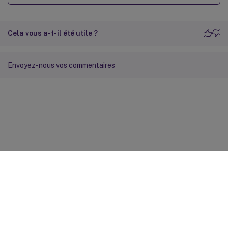
Cela vous a-t-il été utile ?
Envoyez-nous vos commentaires
Commentaires sur le site
Vos préférences de confidentialité
Confidentialité et
conditions légales
Préférences de cookies
docs.cloud.com