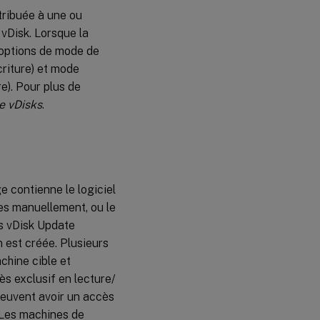
overflow
ttribuée à une ou
on hard
vDisk. Lorsque la
disk
x options de mode de
Cache
riture) et mode
on a
e). Pour plus de
server
e vDisks
.
Cache on
server
persistent
ge contienne le logiciel
ées manuellement, ou le
és vDisk Update
 est créée. Plusieurs
chine cible et
s exclusif en lecture/
peuvent avoir un accès
 Les machines de