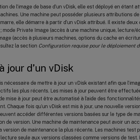
ion de l’image de base d’un vDisk, elle est déployé en étant a
achines. Une machine peut posséder plusieurs attributions de 
arre, elle démarre à partir d’un vDisk attribué. Il existe deu
; mode Private Image (accès à une machine unique, lecture/éc
age (accès à plusieurs machines, options du cache en écritur
nsultez la section
Configuration requise pour le déploiement d
à jour d’un vDisk
ois nécessaire de mettre à jour un vDisk existant afin que l’ima
ectifs les plus récents. Les mises à jour peuvent être effectu
e mise à jour peut être automatisé à l’aide des fonctionnalit
 Chaque fois qu’un vDisk est mis à jour, une nouvelle version
euvent accéder différentes versions basées sur le type de ma
ion de version. Une machine de maintenance peut avoir un accè
la version de maintenance la plus récente. Les machines test 
 lecture seule aux versions classées comme versions de test.