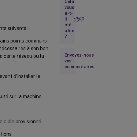
Cela
jour
d’un
vous
vDisk
a-t-
il
été
ts suivants :
Retrait
utile
d’un
?
vDisk
ertains points communs
 nécessaires à son bon
Envoyez-nous
a carte réseau ou la
Configuration
vos
requise pour
le
commentaires
déploiement
vant d’installer le
de vDisks
Sélection
de la
cuté sur la machine.
destination
du cache
en écriture
pour les
images
 cible provisionné.
vDisk
standard
tions.