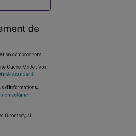
iement de
ration comprennent :
ite Cache Mode ; Voir
 vDisk standard
.
us d’informations,
es en volume
 Directory, si