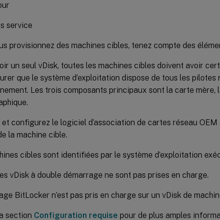
our
s service
us provisionnez des machines cibles, tenez compte des élémen
voir un seul vDisk, toutes les machines cibles doivent avoir c
urer que le système d’exploitation dispose de tous les pilotes
nement. Les trois composants principaux sont la carte mère, l
aphique.
z et configurez le logiciel d’association de cartes réseau OEM a
de la machine cible.
ines cibles sont identifiées par le système d’exploitation exé
es vDisk à double démarrage ne sont pas prises en charge.
age BitLocker n’est pas pris en charge sur un vDisk de machine
la section
Configuration requise
pour de plus amples informa