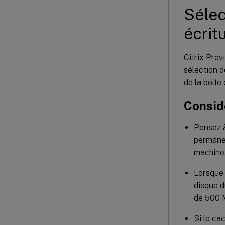
Sélec
écrit
Citrix Prov
sélection d
de la boîte
Consid
Pensez à
permanen
machine.
Lorsque 
disque d
de 500 
Si le ca