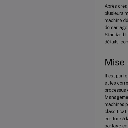
Après créat
plusieurs m
machine dém
démarrage 
Standard Im
détails, co
Mise 
Il est parf
et les corr
processus d
Management.
machines p
classificat
écriture à 
partagé en