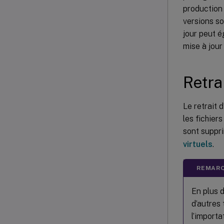
production 
versions so
jour peut é
mise à jour
Retra
Le retrait
les fichier
sont suppri
virtuels
.
REMARQ
En plus d
d’autres
l’importa