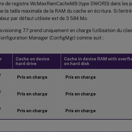
re de registre WcMaxRamCacheMB (type DWORD) dans les 
e la taille maximale de la RAM du cache en écriture. Si l’entré
valeur par défaut utilisée est de 3 584 Mo.
rovisioning 7.7 prend uniquement en charge l’utilisation du cl
Configuration Manager (ConfigMgr) comme suit :
r
Cache on device
Cache in device RAM with overfl
hard drive
on hard disk
r
Pris en charge
Pris en charge
r
Pris en charge
Pris en charge
r
Pris en charge
Pris en charge