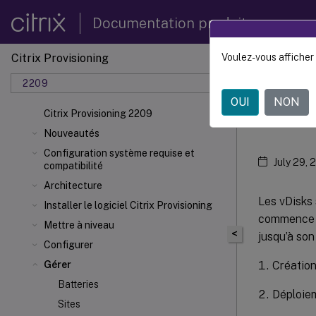
Documentation produit
Citrix Provisioning
Voulez-vous afficher 
Citrix 
2209
OUI
NON
vDi
Citrix Provisioning 2209
Nouveautés
Configuration système requise et
July 29, 
compatibilité
Architecture
Les vDisks 
Installer le logiciel Citrix Provisioning
commence av
Mettre à niveau
<
jusqu’à son
Configurer
Créatio
Gérer
Batteries
Déploie
Sites