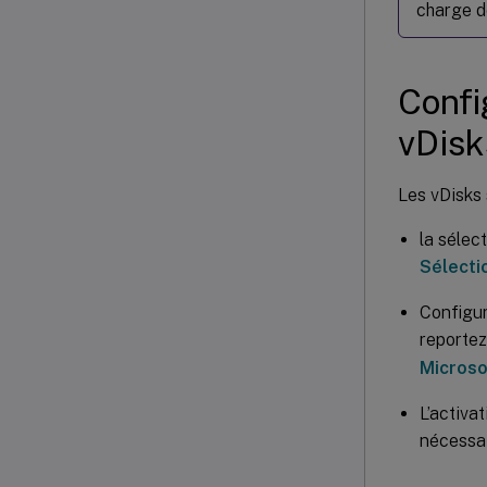
charge d
Confi
vDisk
Les vDisks 
la sélec
Sélecti
Configur
reportez
Microso
L’activa
nécessai