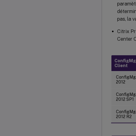
paramèt
détermin
pas, la 
Citrix P
Center 
ConfigMg
Client
ConfigMg
2012
ConfigMg
2012 SP1
ConfigMg
2012 R2