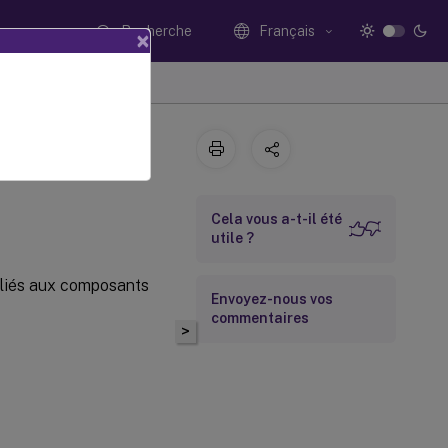
Recherche
Français
×
Cela vous a-t-il été
utile ?
s liés aux composants
Envoyez-nous vos
commentaires
>