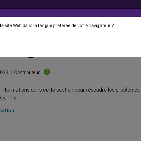
le site Web dans la langue préférée de votre navigateur ?
Provisioning
Citrix Provisioning 2303
annage
C
2024
Contributeur:
s informations dans cette section pour résoudre les problème
isioning.
sation