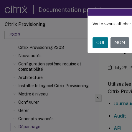
Documentation produit
Citrix Provisioning
Voulez-vous afficher 
Citrix 
2303
OUI
NON
Dép
Citrix Provisioning 2303
Nouveautés
Configuration système requise et
July 29, 
compatibilité
Architecture
Utilisez le
Installer le logiciel Citrix Provisioning
Citrix Prov
Mettre à niveau
<
Configurer
Journali
Gérer
Audit
Concepts avancés
Dépannage
API