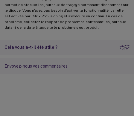
permet de stocker les journaux de traçage permanent directement sur
le disque. Vous n’avez pas besoin d’activer la fonctionnalité, car elle
est activée par Citrix Provisioning et s’exécute en continu. En cas de
problème, collectez le rapport de problèmes contenant les journaux
datant de la date à laquelle le problème s’est produit.
Cela vous a-t-il été utile ?
Envoyez-nous vos commentaires