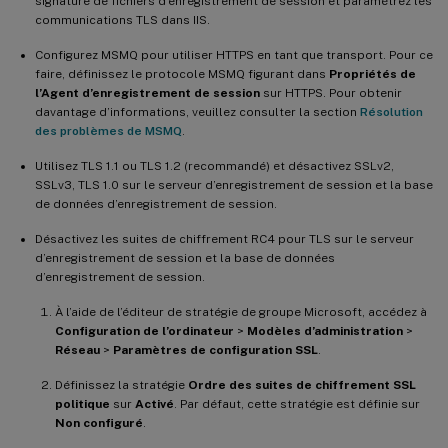
signature de fichiers d’enregistrement de session et paramétrez les
communications TLS dans IIS.
Configurez MSMQ pour utiliser HTTPS en tant que transport. Pour ce
faire, définissez le protocole MSMQ figurant dans
Propriétés de
l’Agent d’enregistrement de session
sur HTTPS. Pour obtenir
davantage d’informations, veuillez consulter la section
Résolution
des problèmes de MSMQ
.
Utilisez TLS 1.1 ou TLS 1.2 (recommandé) et désactivez SSLv2,
SSLv3, TLS 1.0 sur le serveur d’enregistrement de session et la base
de données d’enregistrement de session.
Désactivez les suites de chiffrement RC4 pour TLS sur le serveur
d’enregistrement de session et la base de données
d’enregistrement de session.
À l’aide de l’éditeur de stratégie de groupe Microsoft, accédez à
Configuration de l’ordinateur
>
Modèles d’administration
>
Réseau
>
Paramètres de configuration SSL
.
Définissez la stratégie
Ordre des suites de chiffrement SSL
politique
sur
Activé
. Par défaut, cette stratégie est définie sur
Non configuré
.