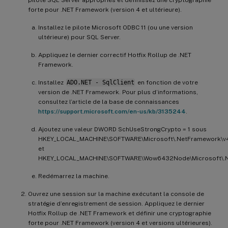
forte pour .NET Framework (version 4 et ultérieure).
Installez le pilote Microsoft ODBC 11 (ou une version
ultérieure) pour SQL Server.
Appliquez le dernier correctif Hotfix Rollup de .NET
Framework.
Installez
ADO.NET - SqlClient
en fonction de votre
version de .NET Framework. Pour plus d’informations,
consultez l’article de la base de connaissances
https://support.microsoft.com/en-us/kb/3135244
.
Ajoutez une valeur DWORD SchUseStrongCrypto = 1 sous
HKEY_LOCAL_MACHINE\SOFTWARE\Microsoft\.NetFramework\v4
et
HKEY_LOCAL_MACHINE\SOFTWARE\Wow6432Node\Microsoft\.Ne
Redémarrez la machine.
Ouvrez une session sur la machine exécutant la console de
stratégie d’enregistrement de session. Appliquez le dernier
Hotfix Rollup de .NET Framework et définir une cryptographie
forte pour .NET Framework (version 4 et versions ultérieures).