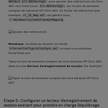
ADCHost &lt;ADCHost&gt;
pour ajouter des redirections de Citrix
ADC vers l’hôte local.
&lt;ADCHost&gt;
est le nom de domaine
complet de l’adresse VIP Citrix ADC. Un fichier de redirection (par
exemple,
sr_lb_map.xml
) est généré sous
C:\Windows\System32\msmq\Mapping
.
Remarque :
accédez au dossier où réside
SrServerConfigurationSync.ps1
lorsque vous exécutez
PowerShell.exe.
Tapez le nom de domaine complet de votre adresse VIP Citrix ADC
dans la zone
Serveur d’enregistrement de session
. Par exemple :
Étape 5 – Configurer un lecteur d’enregistrement de
session existant pour prendre en charge l’équilibrage