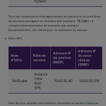
fichiers
Tous les composants d’enregistrement de session et le contrôleur
de domaine partagent un domaine (par exemple,
lb.com
). Le
compte d’administrateur de domaine, par exemple
lb\administrator, est utilisé pour la connexion du serveur.
Citrix ADC
Adresse IP
Adresse IP
Nom
Rôle de
du sous-
de gestion
d’hôte
serveur
réseau
(NSIP)
(SNIP)
Instance
Citrix
NetScaler
10.63.32.40
10.63.32.109
ADC
VPX
Pour de plus amples informations, consultez la section
Déployer