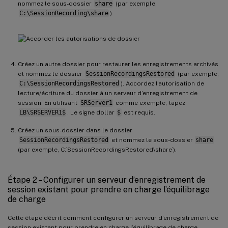
nommez le sous-dossier
share
(par exemple,
C:\SessionRecording\share
).
Créez un autre dossier pour restaurer les enregistrements archivés
et nommez le dossier
SessionRecordingsRestored
(par exemple,
C:\SessionRecordingsRestored
). Accordez l’autorisation de
lecture/écriture du dossier à un serveur d’enregistrement de
session. En utilisant
SRServer1
comme exemple, tapez
LB\SRSERVER1$
. Le signe dollar
$
est requis.
Créez un sous-dossier dans le dossier
SessionRecordingsRestored
et nommez le sous-dossier
share
(par exemple, C:`SessionRecordingsRestored\share`).
Étape 2 – Configurer un serveur d’enregistrement de
session existant pour prendre en charge l’équilibrage
de charge
Cette étape décrit comment configurer un serveur d’enregistrement de
session existant pour prendre en charge l’équilibrage de charge.