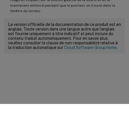
maintenant enfoncé pendant que le pointeur se trouve dans la
fenêtre du lecteur.
La version officielle de la documentation de ce produit est en
anglais. Toute version dans une langue autre que l’anglais
est fournie uniquement à titre indicatif et peut inclure du
contenu traduit automatiquement. Pour en savoir plus,
veuillez consulter la clause de non-responsabilité relative à
la traduction automatique sur
Cloud Software Group home
.