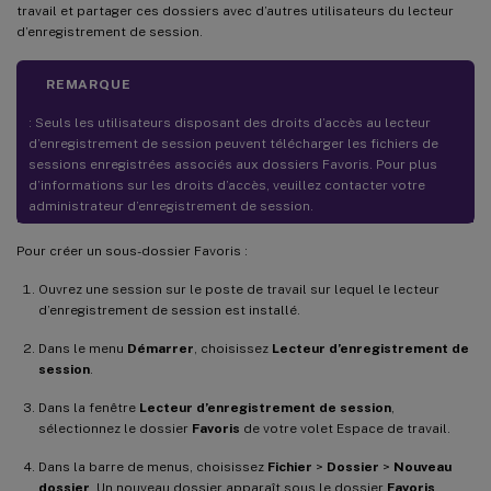
travail et partager ces dossiers avec d’autres utilisateurs du lecteur
d’enregistrement de session.
REMARQUE
: Seuls les utilisateurs disposant des droits d’accès au lecteur
d’enregistrement de session peuvent télécharger les fichiers de
sessions enregistrées associés aux dossiers Favoris. Pour plus
d’informations sur les droits d’accès, veuillez contacter votre
administrateur d’enregistrement de session.
Pour créer un sous-dossier Favoris :
Ouvrez une session sur le poste de travail sur lequel le lecteur
d’enregistrement de session est installé.
Dans le menu
Démarrer
, choisissez
Lecteur d’enregistrement de
session
.
Dans la fenêtre
Lecteur d’enregistrement de session
,
sélectionnez le dossier
Favoris
de votre volet Espace de travail.
Dans la barre de menus, choisissez
Fichier
>
Dossier
>
Nouveau
dossier
. Un nouveau dossier apparaît sous le dossier
Favoris
.