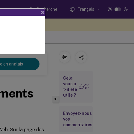
Recherche
Français
×
ez votre avis ici
re en anglais
Cela
vous a-
ements
t-il été
utile ?
>
Envoyez-nous
vos
commentaires
Web. Sur la page des