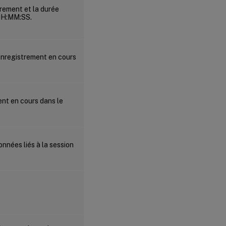
trement et la durée
 HH:MM:SS.
’enregistrement en cours
ent en cours dans le
onnées liés à la session