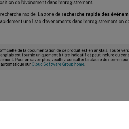
position de l’événement dans l’enregistrement.
recherche rapide. La zone de
recherche rapide des événem
rapidement une liste d’événements dans l’enregistrement en c
 officielle de la documentation de ce produit est en anglais. Toute ve
’anglais est fournie uniquement à titre indicatif et peut inclure du con
ement. Pour en savoir plus, veuillez consulter la clause de non-respons
 automatique sur
Cloud Software Group home
.