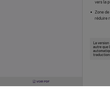
vers la 
Zone de 
réduire 
La version
autre que l
automatiqu
traduction
VOIR PDF