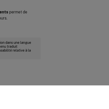
ents
permet de
ours.
rsion dans une langue
tenu traduit
abilité relative à la