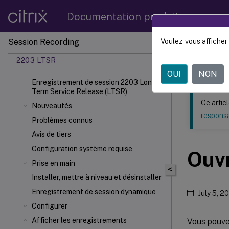
Documentation produit
Session Recording
Voulez-vous afficher 
Ce contenu a 
2203 LTSR
Enregi
OUI
NON
Enregistrement de session 2203 Long
Term Service Release (LTSR)
Ce artic
Nouveautés
responsa
Problèmes connus
Avis de tiers
Configuration système requise
Ouvr
Prise en main
<
Installer, mettre à niveau et désinstaller
Enregistrement de session dynamique
July 5, 2
Configurer
Afficher les enregistrements
Vous pouvez