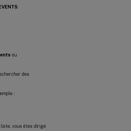
EVENTS
.
.
ents
ou
rechercher des
emple :
iste, vous êtes dirigé