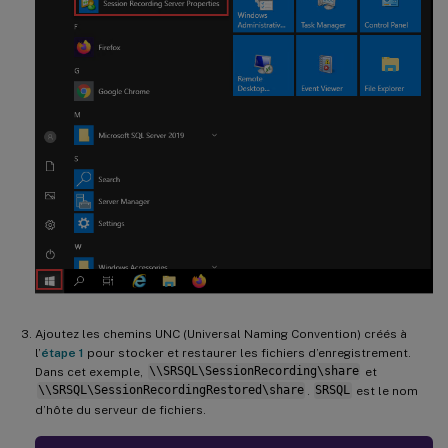
Ajoutez les chemins UNC (Universal Naming Convention) créés à
l’
étape 1
pour stocker et restaurer les fichiers d’enregistrement.
Dans cet exemple,
\\SRSQL\SessionRecording\share
et
\\SRSQL\SessionRecordingRestored\share
.
SRSQL
est le nom
d’hôte du serveur de fichiers.