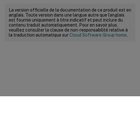
La version officielle de la documentation de ce produit est en
anglais. Toute version dans une langue autre que l’anglais
est fournie uniquement à titre indicatif et peut inclure du
contenu traduit automatiquement. Pour en savoir plus,
veuillez consulter la clause de non-responsabilité relative à
la traduction automatique sur
Cloud Software Group home
.
Commentaires sur le site
Vos préférences de confidentialité
Confidentialité et
conditions légales
Préférences de cookies
docs.cloud.com