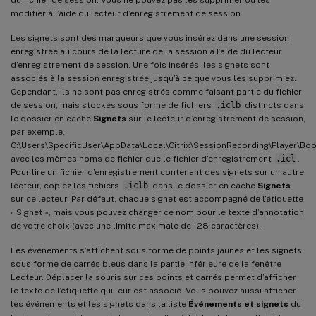
modifier à l’aide du lecteur d’enregistrement de session.
Les signets sont des marqueurs que vous insérez dans une session
enregistrée au cours de la lecture de la session à l’aide du lecteur
d’enregistrement de session. Une fois insérés, les signets sont
associés à la session enregistrée jusqu’à ce que vous les supprimiez.
Cependant, ils ne sont pas enregistrés comme faisant partie du fichier
de session, mais stockés sous forme de fichiers
.iclb
distincts dans
le dossier en cache
Signets
sur le lecteur d’enregistrement de session,
par exemple,
C:\Users\SpecificUser\AppData\Local\Citrix\SessionRecording\Player\Bo
avec les mêmes noms de fichier que le fichier d’enregistrement
.icl
.
Pour lire un fichier d’enregistrement contenant des signets sur un autre
lecteur, copiez les fichiers
.iclb
dans le dossier en cache
Signets
sur ce lecteur. Par défaut, chaque signet est accompagné de l’étiquette
« Signet », mais vous pouvez changer ce nom pour le texte d’annotation
de votre choix (avec une limite maximale de 128 caractères).
Les événements s’affichent sous forme de points jaunes et les signets
sous forme de carrés bleus dans la partie inférieure de la fenêtre
Lecteur. Déplacer la souris sur ces points et carrés permet d’afficher
le texte de l’étiquette qui leur est associé. Vous pouvez aussi afficher
les événements et les signets dans la liste
Événements et signets
du