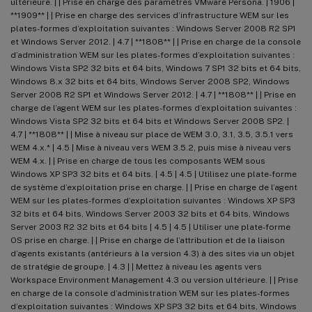
ultérieure. | | Prise en charge des paramètres VMware Persona. | 1906 |
**1909** | | Prise en charge des services d’infrastructure WEM sur les
plates-formes d’exploitation suivantes : Windows Server 2008 R2 SP1
et Windows Server 2012. | 4.7 | **1808** | | Prise en charge de la console
d’administration WEM sur les plates-formes d’exploitation suivantes :
Windows Vista SP2 32 bits et 64 bits, Windows 7 SP1 32 bits et 64 bits,
Windows 8.x 32 bits et 64 bits, Windows Server 2008 SP2, Windows
Server 2008 R2 SP1 et Windows Server 2012. | 4.7 | **1808** | | Prise en
charge de l’agent WEM sur les plates-formes d’exploitation suivantes :
Windows Vista SP2 32 bits et 64 bits et Windows Server 2008 SP2. |
4.7 | **1808** | | Mise à niveau sur place de WEM 3.0, 3.1, 3.5, 3.5.1 vers
WEM 4.x.* | 4.5 | Mise à niveau vers WEM 3.5.2, puis mise à niveau vers
WEM 4.x. | | Prise en charge de tous les composants WEM sous
Windows XP SP3 32 bits et 64 bits. | 4.5 | 4.5 | Utilisez une plate-forme
de système d’exploitation prise en charge. | | Prise en charge de l’agent
WEM sur les plates-formes d’exploitation suivantes : Windows XP SP3
32 bits et 64 bits, Windows Server 2003 32 bits et 64 bits, Windows
Server 2003 R2 32 bits et 64 bits | 4.5 | 4.5 | Utiliser une plate-forme
OS prise en charge. | | Prise en charge de l’attribution et de la liaison
d’agents existants (antérieurs à la version 4.3) à des sites via un objet
de stratégie de groupe. | 4.3 | | Mettez à niveau les agents vers
Workspace Environment Management 4.3 ou version ultérieure. | | Prise
en charge de la console d’administration WEM sur les plates-formes
d’exploitation suivantes : Windows XP SP3 32 bits et 64 bits, Windows