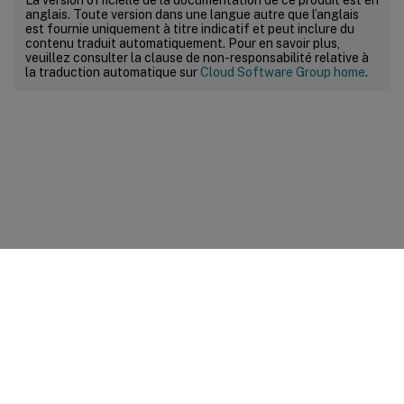
anglais. Toute version dans une langue autre que l’anglais
est fournie uniquement à titre indicatif et peut inclure du
contenu traduit automatiquement. Pour en savoir plus,
veuillez consulter la clause de non-responsabilité relative à
la traduction automatique sur
Cloud Software Group home
.
Commentaires sur le site
Vos préférences de confidentialité
Confidentialité et
conditions légales
Préférences de cookies
docs.cloud.com
© 1999-
2026
Cloud Software Group, Inc. All rights reserved.