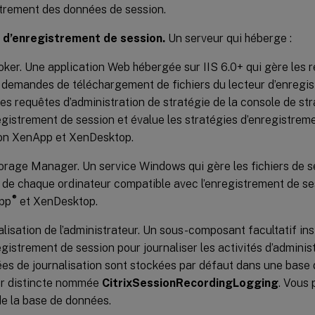
strement des données de session.
 d’enregistrement de session.
Un serveur qui héberge :
oker. Une application Web hébergée sur IIS 6.0+ qui gère les 
s demandes de téléchargement de fichiers du lecteur d’enregis
les requêtes d’administration de stratégie de la console de st
egistrement de session et évalue les stratégies d’enregistre
on XenApp et XenDesktop.
orage Manager. Un service Windows qui gère les fichiers de s
 de chaque ordinateur compatible avec l’enregistrement de s
®
pp
et XenDesktop.
alisation de l’administrateur. Un sous-composant facultatif ins
egistrement de session pour journaliser les activités d’adminis
es de journalisation sont stockées par défaut dans une bas
r distincte nommée
CitrixSessionRecordingLogging
. Vous 
e la base de données.