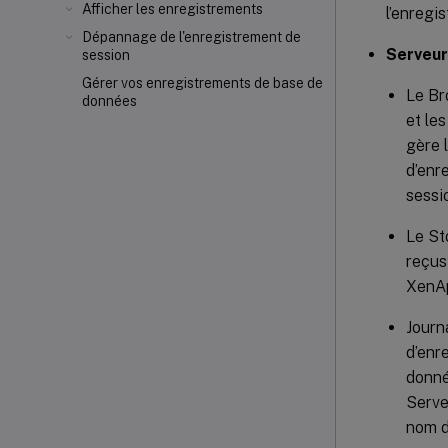
Afficher les enregistrements
l’enregi
Dépannage de l'enregistrement de
Serveur
session
Gérer vos enregistrements de base de
Le Br
données
et le
gère 
d’enr
sessi
Le St
reçus
XenA
Journ
d’enr
donné
Serve
nom d