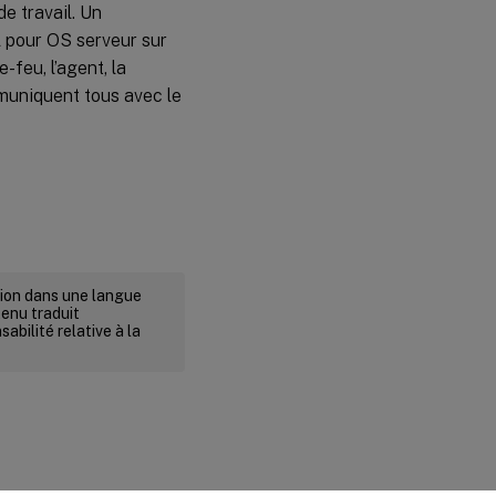
de travail. Un
 pour OS serveur sur
-feu, l’agent, la
mmuniquent tous avec le
rsion dans une langue
tenu traduit
abilité relative à la