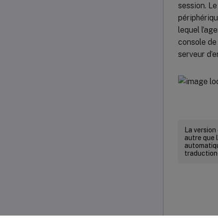
session. Le
périphériq
lequel l’age
console de 
serveur d’e
La version
autre que l
automatiqu
traduction