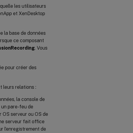
quelle les utilisateurs
 XenApp et XenDesktop
e la base de données
Lorsque ce composant
ssionRecording
. Vous
ée pour créer des
 leurs relations :
données, la console de
e un pare-feu de
our OS serveur ou OS de
e serveur fait office
ur l’enregistrement de