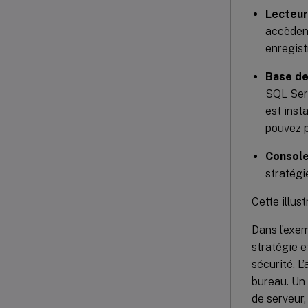
Lecteur
accèdent
enregist
Base de
SQL Serv
est inst
pouvez p
Console
stratégi
Cette illus
Dans l’exem
stratégie e
sécurité. L
bureau. Un 
de serveur,