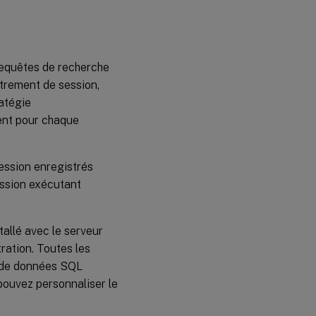
requêtes de recherche
trement de session,
ratégie
ment pour chaque
ession enregistrés
ession exécutant
tallé avec le serveur
tration. Toutes les
e de données SQL
pouvez personnaliser le