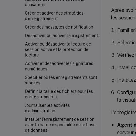
utilisateurs
Après avoi
Créer et activer des stratégies
les sessio
d'enregistrement
Créer des messages de notification
Familiar
Désactiver ou activer l'enregistrement
Sélectio
Activer ou désactiver la lecture de
session active et la protection de
Vérifiez 
lecture
Activer et désactiver les signatures
Installe
numériques
Spécifier où les enregistrements sont
Installe
stockés
Définir la taille des fichiers pour les
Configur
enregistrements
la visua
Journaliser les activités
d'administration
L’enregist
Installer l'enregistrement de session
Agent d
avec la haute disponibilité de la base
de données
serveur 