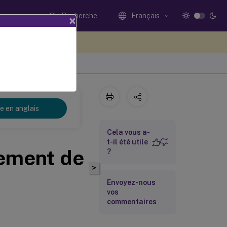
Recherche
Français
×
ez votre avis ici
re en anglais
Cela vous a-
t-il été utile
rement de
?
>
Envoyez-nous
vos
commentaires