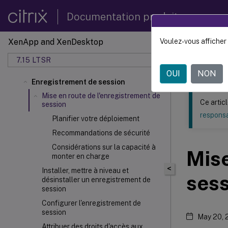
Documentation produit
XenApp and XenDesktop
Voulez-vous afficher 
Ce contenu a 
7.15 LTSR
XenApp
OUI
NON
Enregistrement de session
Mise en route de l'enregistrement de
Ce artic
session
responsa
Planifier votre déploiement
Recommandations de sécurité
Considérations sur la capacité à
Mise
monter en charge
<
Installer, mettre à niveau et
ses
désinstaller un enregistrement de
session
Configurer l'enregistrement de
session
May 20, 
Attribuer des droits d'accès aux