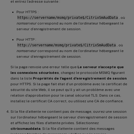
et entrez l’adresse suivante :
Pour HTTPS :
https://servername/msmq/private$/CitrixSmAudData
, où
nomserveur
correspond au nom de l’ordinateur hébergeant le
serveur d’enregistrement de session.
Pour HTTP :
http://servername/msmq/private$/CitrixSmAudData
, où
nomserveur
correspond au nom de l’ordinateur hébergeant le
serveur d’enregistrement de session.
Si la page renvoie une erreur telle que
Le serveur n’accepte que
les connexions sécurisées
, changez le protocole MSMQ figurant
dans la liste
Propriétés de l’agent d’enregistrement de session
pour HTTPS. Si la page fait état d’un problème avec le certificat de
sécurité du site Web, il se peut qu’il y ait un problème avec une
relation d’approbation pour le canal sécurisé TLS. Dans ce cas,
installez le certificat CA correct, ou utilisez une CA de confiance.
Si la file d’attente ne contient pas de message, ouvrez une session
sur l’ordinateur hébergeant le serveur d’enregistrement de session
et affichez les files d’attente privées. Sélectionnez
citrixsmauddata
. Si la file d’attente contient des messages