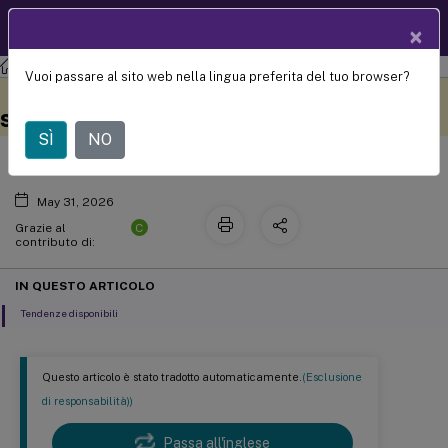
Documentazio
IT
×
ne dei prodotti
Vuoi passare al sito web nella lingua preferita del tuo browser?
Monitorare le tendenze storiche in un
Questo contenuto è stato
Metti qui i tuoi commenti
tradotto dinamicamente
sito
con traduzione automatica.
SÌ
NO
May 31, 2026
C
Grazie al
contributo di:
IN QUESTO ARTICOLO
Tendenze disponibili
Questo articolo è stato tradotto automaticamente.
(Esclusione
di responsabilità))
Passa all'inglese