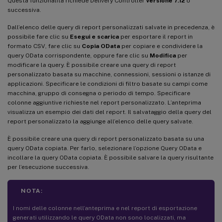
Questa funzionalità richiede Delivery Controller
versione 7.12
o
successiva.
Dall’elenco delle query di report personalizzati salvate in precedenza, è
possibile fare clic su
Esegui e scarica
per esportare il report in
formato CSV, fare clic su
Copia OData
per copiare e condividere la
query OData corrispondente, oppure fare clic su
Modifica
per
modificare la query. È possibile creare una query di report
personalizzato basata su macchine, connessioni, sessioni o istanze di
applicazioni. Specificare le condizioni di filtro basate su campi come
macchina, gruppo di consegna o periodo di tempo. Specificare
colonne aggiuntive richieste nel report personalizzato. L’anteprima
visualizza un esempio dei dati del report. Il salvataggio della query del
report personalizzato la aggiunge all’elenco delle query salvate.
È possibile creare una query di report personalizzato basata su una
query OData copiata. Per farlo, selezionare l’opzione Query OData e
incollare la query OData copiata. È possibile salvare la query risultante
per l’esecuzione successiva.
NOTA:
I nomi delle colonne nell’anteprima e nel report di esportazione
generati utilizzando le query OData non sono localizzati, ma