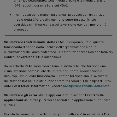
di tempo selezionato. (Una media di IOPS è la media oraria di
IOPS raccolti durante l’ora sul VDA).
Il drilldown della macchina elenca i processi con un utilizzo
medio della CPU o della memoria superiore all’1%; ciò
potrebbe significare che a volte vengono elencati meno di 10
processi.
Visualizzare i dati di analisi della rete:
La disponibilità di questa
funzionalità dipende dalla licenza dell’organizzazione e dalle
autorizzazioni dell’amministratore. Questa funzionalità richiede Delivery
Controller
versione 7.11
o successiva.
Dalla scheda
Rete
, monitorare l’analisi della rete, che fornisce una
visualizzazione contestuale della rete per utente, applicazione e
desktop. Con questa funzionalità, Director fornisce analisi avanzate
del traffico ICA nella distribuzione tramite i report HDX Insight di Citrix
ADM. Per ulteriori informazioni, vedere
Configurare l’analisi della rete
Visualizzare gli errori delle applicazioni:
La scheda
Errori delle
applicazioni
visualizza gli errori associati alle applicazioni pubblicate
sui VDA.
Questa funzionalità richiede Delivery Controller e VDA
versione 7.15
o