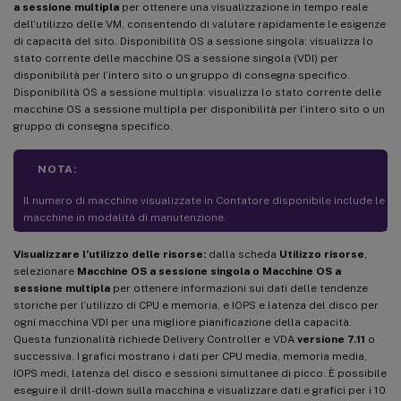
a sessione multipla
per ottenere una visualizzazione in tempo reale
dell’utilizzo delle VM, consentendo di valutare rapidamente le esigenze
di capacità del sito. Disponibilità OS a sessione singola: visualizza lo
stato corrente delle macchine OS a sessione singola (VDI) per
disponibilità per l’intero sito o un gruppo di consegna specifico.
Disponibilità OS a sessione multipla: visualizza lo stato corrente delle
macchine OS a sessione multipla per disponibilità per l’intero sito o un
gruppo di consegna specifico.
NOTA:
Il numero di macchine visualizzate in Contatore disponibile include le
macchine in modalità di manutenzione.
Visualizzare l’utilizzo delle risorse:
dalla scheda
Utilizzo risorse
,
selezionare
Macchine OS a sessione singola o Macchine OS a
sessione multipla
per ottenere informazioni sui dati delle tendenze
storiche per l’utilizzo di CPU e memoria, e IOPS e latenza del disco per
ogni macchina VDI per una migliore pianificazione della capacità.
Questa funzionalità richiede Delivery Controller e VDA
versione 7.11
o
successiva. I grafici mostrano i dati per CPU media, memoria media,
IOPS medi, latenza del disco e sessioni simultanee di picco. È possibile
eseguire il drill-down sulla macchina e visualizzare dati e grafici per i 10