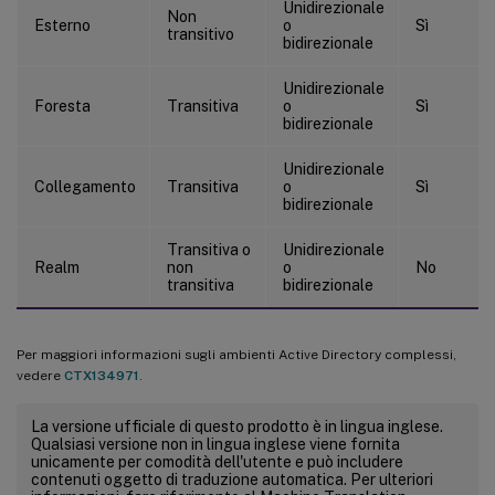
Unidirezionale
Non
Esterno
o
Sì
transitivo
bidirezionale
Unidirezionale
Foresta
Transitiva
o
Sì
bidirezionale
Unidirezionale
Collegamento
Transitiva
o
Sì
bidirezionale
Transitiva o
Unidirezionale
Realm
non
o
No
transitiva
bidirezionale
Per maggiori informazioni sugli ambienti Active Directory complessi,
vedere
CTX134971
.
La versione ufficiale di questo prodotto è in lingua inglese.
Qualsiasi versione non in lingua inglese viene fornita
unicamente per comodità dell'utente e può includere
contenuti oggetto di traduzione automatica. Per ulteriori