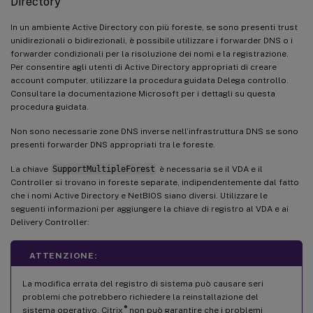
Directory
In un ambiente Active Directory con più foreste, se sono presenti trust
unidirezionali o bidirezionali, è possibile utilizzare i forwarder DNS o i
forwarder condizionali per la risoluzione dei nomi e la registrazione.
Per consentire agli utenti di Active Directory appropriati di creare
account computer, utilizzare la procedura guidata Delega controllo.
Consultare la documentazione Microsoft per i dettagli su questa
procedura guidata.
Non sono necessarie zone DNS inverse nell’infrastruttura DNS se sono
presenti forwarder DNS appropriati tra le foreste.
La chiave
SupportMultipleForest
è necessaria se il VDA e il
Controller si trovano in foreste separate, indipendentemente dal fatto
che i nomi Active Directory e NetBIOS siano diversi. Utilizzare le
seguenti informazioni per aggiungere la chiave di registro al VDA e ai
Delivery Controller:
ATTENZIONE:
La modifica errata del registro di sistema può causare seri
problemi che potrebbero richiedere la reinstallazione del
®
sistema operativo. Citrix
non può garantire che i problemi