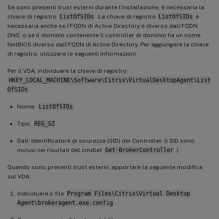
Se sono presenti trust esterni durante l’installazione, è necessaria la
chiave di registro
ListOfSIDs
. La chiave di registro
ListOfSIDs
è
necessaria anche se l’FQDN di Active Directory è diverso dall’FQDN
DNS, o se il dominio contenente il controller di dominio ha un nome
NetBIOS diverso dall’FQDN di Active Directory. Per aggiungere la chiave
di registro, utilizzare le seguenti informazioni:
Per il VDA, individuare la chiave di registro
HKEY_LOCAL_MACHINE\Software\Citrix\VirtualDesktopAgent\List
OfSIDs
.
Nome:
ListOfSIDs
Tipo:
REG_SZ
Dati: Identificatore di sicurezza (SID) dei Controller. (I SID sono
inclusi nei risultati del cmdlet
Get-BrokerController
.)
Quando sono presenti trust esterni, apportare la seguente modifica
sul VDA:
Individuare il file
Program Files\Citrix\Virtual Desktop
Agent\brokeragent.exe.config
.