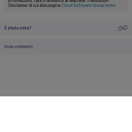
informazioni, fare riferimento al Machine Translation
Disclaimer di cui alla pagina
Cloud Software Group home
.
È stato utile?
Invia commenti