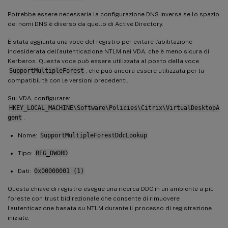
Potrebbe essere necessaria la configurazione DNS inversa se lo spazio
dei nomi DNS è diverso da quello di Active Directory.
È stata aggiunta una voce del registro per evitare l’abilitazione
indesiderata dell’autenticazione NTLM nei VDA, che è meno sicura di
Kerberos. Questa voce può essere utilizzata al posto della voce
SupportMultipleForest
, che può ancora essere utilizzata per la
compatibilità con le versioni precedenti.
Sul VDA, configurare:
HKEY_LOCAL_MACHINE\Software\Policies\Citrix\VirtualDesktopA
gent
.
Nome:
SupportMultipleForestDdcLookup
Tipo:
REG_DWORD
Dati:
0x00000001 (1)
Questa chiave di registro esegue una ricerca DDC in un ambiente a più
foreste con trust bidirezionale che consente di rimuovere
l’autenticazione basata su NTLM durante il processo di registrazione
iniziale.