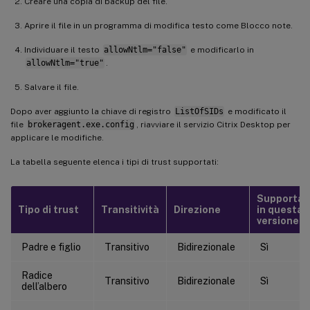
Creare una copia di backup del file.
Aprire il file in un programma di modifica testo come Blocco note.
Individuare il testo
allowNtlm="false"
e modificarlo in
allowNtlm="true"
.
Salvare il file.
Dopo aver aggiunto la chiave di registro
ListOfSIDs
e modificato il
file
brokeragent.exe.config
, riavviare il servizio Citrix Desktop per
applicare le modifiche.
La tabella seguente elenca i tipi di trust supportati:
Supportat
Tipo di trust
Transitività
Direzione
in questa
versione
Padre e figlio
Transitivo
Bidirezionale
Sì
Radice
Transitivo
Bidirezionale
Sì
dell’albero