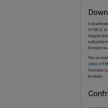
Downl
Il downloa
HTML5. In u
singola qua
sull’unità m
browser può
Per un ese
video HT
(formato co
browser:
Confr