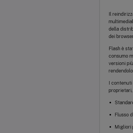
Il reindiri
multimedia
della distri
dei browser
Flash è sta
consumo mag
versioni pi
rendendolo 
I contenuti
proprietari,
Standard
Flusso di
Migliori