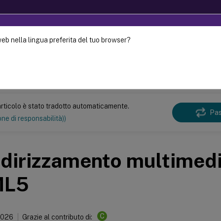
web nella lingua preferita del tuo browser?
uto è stato tradotto dinamicamente con traduzione
Mett
rticolo è stato tradotto automaticamente.
Pas
ne di responsabilità))
dirizzamento multimedi
ML5
C
2026
Grazie al contributo di: