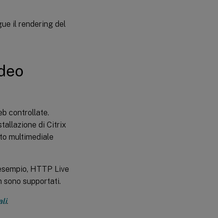
ue il rendering del
ideo
eb controllate.
tallazione di Citrix
uto multimediale
d esempio, HTTP Live
 sono supportati.
li
.