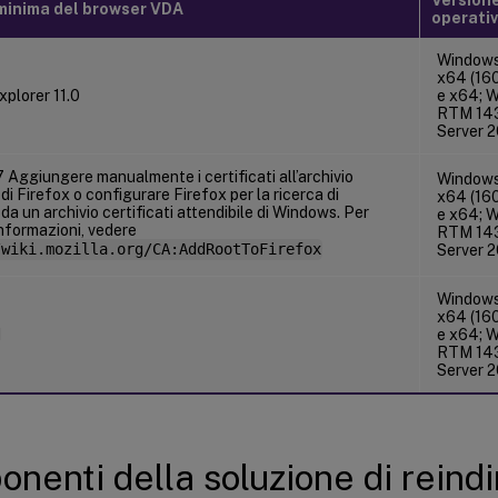
minima del browser VDA
operati
Windows
x64 (16
xplorer 11.0
e x64; 
RTM 143
Server 
 Aggiungere manualmente i certificati all’archivio
Windows
 di Firefox o configurare Firefox per la ricerca di
x64 (16
i da un archivio certificati attendibile di Windows. Per
e x64; 
nformazioni, vedere
RTM 143
/wiki.mozilla.org/CA:AddRootToFirefox
Server 
Windows
x64 (16
1
e x64; 
RTM 143
Server 
nenti della soluzione di reind