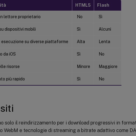
ità
HTML5
Flash
n lettore proprietario
No
Sì
u dispositivi mobili
Sì
Alcuni
i esecuzione su diverse piattaforme
Alta
Lenta
o da iOS
Sì
No
lle risorse
Minore
Maggiore
to più rapido
Sì
No
siti
 solo il reindirizzamento per i download progressivi in form
o WebM e tecnologie di streaming a bitrate adattivo come 