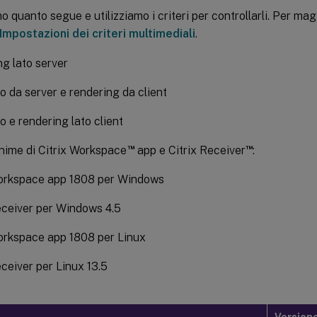
 quanto segue e utilizziamo i criteri per controllarli. Per mag
Impostazioni dei criteri multimediali
.
g lato server
 da server e rendering da client
 e rendering lato client
™
™
inime di Citrix Workspace
app e Citrix Receiver
:
Workspace app 1808 per Windows
eceiver per Windows 4.5
orkspace app 1808 per Linux
eceiver per Linux 13.5
Versione