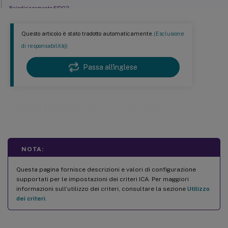
Reindirizzamento FIDO2
Timeout di connessione del listener ICA
Questo articolo è stato tradotto automaticamente.
(Esclusione
Numero di porta del listener ICA
di responsabilità))
Tastiera ed Editor del metodo di input (IME)
Passa all'inglese
Ritardo all’avvio del controllo di disconnessione
Modalità tollerante alla perdita
Soglie tolleranti alla perdita
®
Impostazioni dei criteri ICA
Modalità tollerante alla perdita per l’audio
Protocollo Rendezvous
Configurazione proxy Rendezvous
NOTA:
Avvio di programmi non pubblicati durante la connessione client
Questa pagina fornisce descrizioni e valori di configurazione
Raccolta di metriche di sessione
supportati per le impostazioni dei criteri ICA. Per maggiori
informazioni sull’utilizzo dei criteri, consultare la sezione
Utilizzo
Impostazioni dei criteri di attivazione/disattivazione della modalità tablet
dei criteri
.