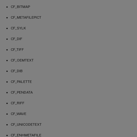
CF_BITMAP
CF_METAFILEPICT
CF_SYLK
CF_DIF
CF_TIFF
CF_OEMTEXT
CF_DIB
CF_PALETTE
CF_PENDATA
CF_RIFF
CF_WAVE
CF_UNICODETEXT
CF_ENHMETAFILE