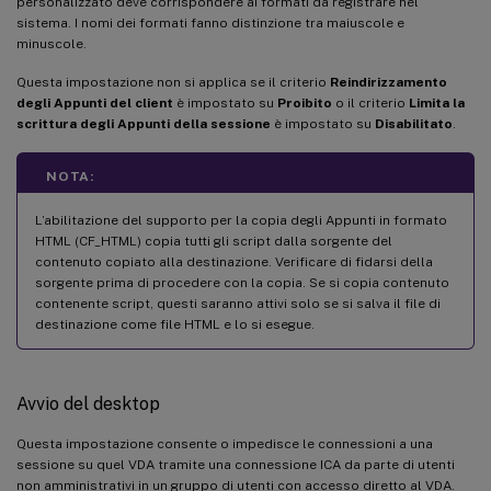
personalizzato deve corrispondere ai formati da registrare nel
sistema. I nomi dei formati fanno distinzione tra maiuscole e
minuscole.
Questa impostazione non si applica se il criterio
Reindirizzamento
degli Appunti del client
è impostato su
Proibito
o il criterio
Limita la
scrittura degli Appunti della sessione
è impostato su
Disabilitato
.
NOTA:
L’abilitazione del supporto per la copia degli Appunti in formato
HTML (CF_HTML) copia tutti gli script dalla sorgente del
contenuto copiato alla destinazione. Verificare di fidarsi della
sorgente prima di procedere con la copia. Se si copia contenuto
contenente script, questi saranno attivi solo se si salva il file di
destinazione come file HTML e lo si esegue.
Avvio del desktop
Questa impostazione consente o impedisce le connessioni a una
sessione su quel VDA tramite una connessione ICA da parte di utenti
non amministrativi in un gruppo di utenti con accesso diretto al VDA.