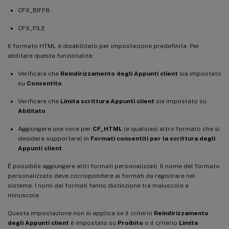
CFX_BIFF8
CFX_FILE
Il formato HTML è disabilitato per impostazione predefinita. Per
abilitare questa funzionalità:
Verificare che
Reindirizzamento degli Appunti client
sia impostato
su
Consentito
.
Verificare che
Limita scrittura Appunti client
sia impostato su
Abilitato
.
Aggiungere una voce per
CF_HTML
(e qualsiasi altro formato che si
desidera supportare) in
Formati consentiti per la scrittura degli
Appunti client
.
È possibile aggiungere altri formati personalizzati. Il nome del formato
personalizzato deve corrispondere ai formati da registrare nel
sistema. I nomi dei formati fanno distinzione tra maiuscole e
minuscole.
Questa impostazione non si applica se il criterio
Reindirizzamento
degli Appunti client
è impostato su
Proibito
o il criterio
Limita