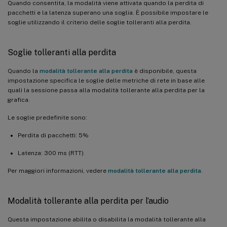
Quando consentita, la modalità viene attivata quando la perdita di
pacchetti e la latenza superano una soglia. È possibile impostare le
soglie utilizzando il criterio delle soglie tolleranti alla perdita.
Soglie tolleranti alla perdita
Quando la
modalità tollerante alla perdita
è disponibile, questa
impostazione specifica le soglie delle metriche di rete in base alle
quali la sessione passa alla modalità tollerante alla perdita per la
grafica.
Le soglie predefinite sono:
Perdita di pacchetti: 5%
Latenza: 300 ms (RTT)
Per maggiori informazioni, vedere
modalità tollerante alla perdita
.
Modalità tollerante alla perdita per l’audio
Questa impostazione abilita o disabilita la modalità tollerante alla