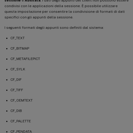
sessione
è
Abilitata
, i dati degli appunti del client non possono essere
condivisi con le applicazioni della sessione. È possibile utilizzare
questa impostazione per consentire la condivisione di formati di dati
specifici con gli appunti della sessione.
I seguenti formati degli appunti sono definiti dal sistema:
CF_TEXT
CF_BITMAP
CF_METAFILEPICT
CF_SYLK
CF_DIF
CF_TIFF
CF_OEMTEXT
CF_DIB
CF_PALETTE
CF_PENDATA