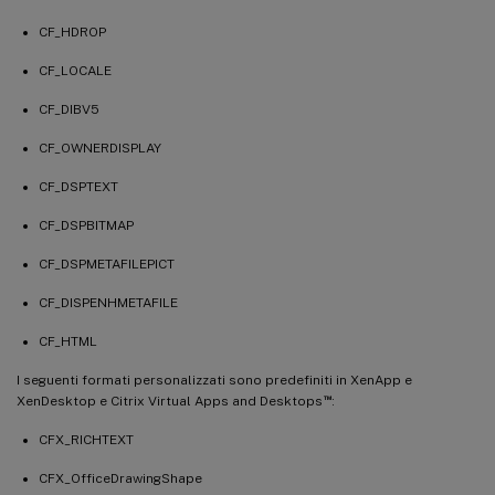
CF_HDROP
CF_LOCALE
CF_DIBV5
CF_OWNERDISPLAY
CF_DSPTEXT
CF_DSPBITMAP
CF_DSPMETAFILEPICT
CF_DISPENHMETAFILE
CF_HTML
I seguenti formati personalizzati sono predefiniti in XenApp e
™
XenDesktop e Citrix Virtual Apps and Desktops
:
CFX_RICHTEXT
CFX_OfficeDrawingShape