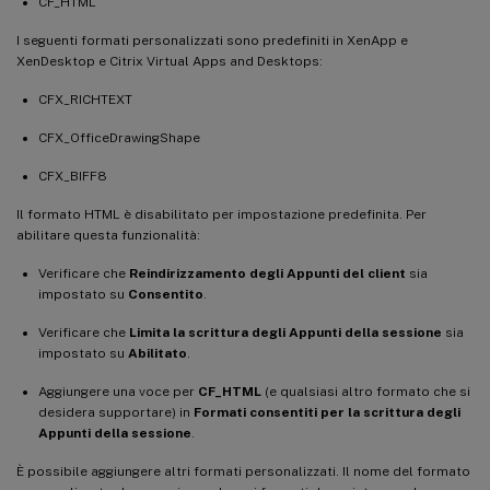
CF_HTML
I seguenti formati personalizzati sono predefiniti in XenApp e
XenDesktop e Citrix Virtual Apps and Desktops:
CFX_RICHTEXT
CFX_OfficeDrawingShape
CFX_BIFF8
Il formato HTML è disabilitato per impostazione predefinita. Per
abilitare questa funzionalità:
Verificare che
Reindirizzamento degli Appunti del client
sia
impostato su
Consentito
.
Verificare che
Limita la scrittura degli Appunti della sessione
sia
impostato su
Abilitato
.
Aggiungere una voce per
CF_HTML
(e qualsiasi altro formato che si
desidera supportare) in
Formati consentiti per la scrittura degli
Appunti della sessione
.
È possibile aggiungere altri formati personalizzati. Il nome del formato