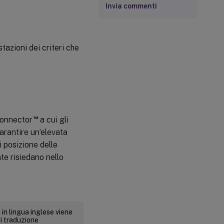
Invia commenti
azioni dei criteri che
™
Connector
a cui gli
rantire un’elevata
i posizione delle
te risiedano nello
 in lingua inglese viene
i traduzione