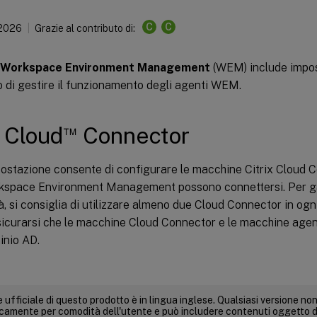
C
C
 2026
Grazie al contributo di:
Workspace Environment Management
(WEM) include impost
 di gestire il funzionamento degli agenti WEM.
™
x Cloud
Connector
ostazione consente di configurare le macchine Citrix Cloud 
kspace Environment Management possono connettersi. Per ga
tà, si consiglia di utilizzare almeno due Cloud Connector in ogn
sicurarsi che le macchine Cloud Connector e le macchine agen
inio AD.
 ufficiale di questo prodotto è in lingua inglese. Qualsiasi versione non
icamente per comodità dell'utente e può includere contenuti oggetto d