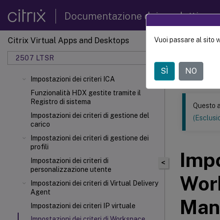
Documentazione dei prodotti
Citrix Virtual Apps and Desktops
Vuoi passare al sito 
Questo conten
automatica.
2507 LTSR
SÌ
NO
Citrix 
Impostazioni dei criteri ICA
Funzionalità HDX gestite tramite il
Registro di sistema
Questo a
Impostazioni dei criteri di gestione del
(Esclusio
carico
Impostazioni dei criteri di gestione dei
profili
Impo
Impostazioni dei criteri di
<
personalizzazione utente
Wor
Impostazioni dei criteri di Virtual Delivery
Agent
Man
Impostazioni dei criteri IP virtuale
Impostazioni dei criteri di Workspace