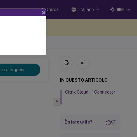
Cerca
Italiano
×
i qui i tuoi commenti
sa all'inglese
IN QUESTO ARTICOLO
™
Citrix Cloud
Connector
>
È stato utile?