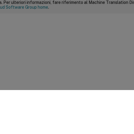
 Per ulteriori informazioni, fare riferimento al Machine Translation Dis
ud Software Group home
.
Feedback sito
|
Scelte di privac