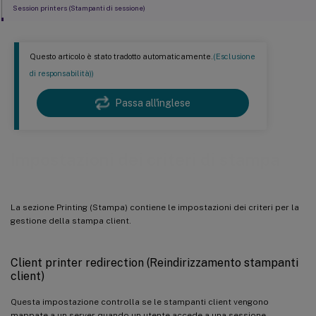
Session printers (Stampanti di sessione)
Wait for printers to be created (Attendi la creazione di stampanti)
Questo articolo è stato tradotto automaticamente.
(Esclusione
di responsabilità))
Passa all'inglese
Impostazioni dei criteri di stampa
La sezione Printing (Stampa) contiene le impostazioni dei criteri per la
gestione della stampa client.
Client printer redirection (Reindirizzamento stampanti
client)
Questa impostazione controlla se le stampanti client vengono
mappate a un server quando un utente accede a una sessione.