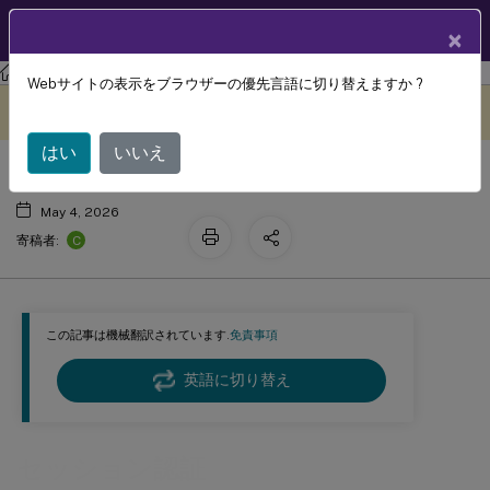
製品ドキュメン
JA
×
ト
Citrix DaaS
Webサイトの表示をブラウザーの優先言語に切り替えますか ?
セッション認証
このコンテンツは動的に機械
フィードバックを提供する
翻訳されています。
はい
いいえ
May 4, 2026
C
寄稿者:
この記事は機械翻訳されています.
免責事項
英語に切り替え
セッション認証