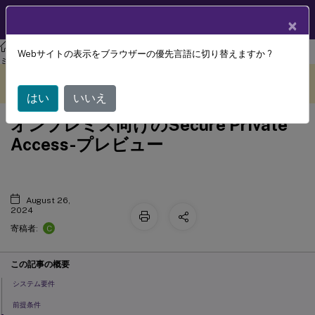
製品ドキュメン
JA
×
ト
Citrix Secure Private Access
Citrix Secure Private Access-オンプレ
Webサイトの表示をブラウザーの優先言語に切り替えますか ?
ミス
このコンテンツは動的に機械
フィードバックを提供する
翻訳されています。
はい
いいえ
オンプレミス向けのSecure Private
Access-プレビュー
August 26,
2024
C
寄稿者:
この記事の概要
システム要件
前提条件