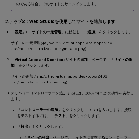
のである場合、そのサイトにサインインします。
ステップ2：Web Studioを使用してサイトを追加します
「
設定
」>「
サイトの一元管理
」に移動し、「
追加
」をクリックします。
サイトの一元管理(/ja-jp/citrix-virtual-apps-desktops/2402-
ltsr/media/centralize-site-mgmt-add.png)
「
Virtual Apps and Desktopsサイトの追加
」ページで、「
サイトの追
加
」をクリックします。
サイトの追加(/ja-jp/citrix-virtual-apps-desktops/2402-
ltsr/media/add-cvad-sites.png)
デリバリーコントローラーを追加するには、次のいずれかの操作を実行し
ます。
「
コントローラーの追加
」をクリックし、FQDNを入力します。接続
をテストするには、「
テスト
」をクリックします。
「
検出
」をクリックします。
「
サイトの検出
」ページで、サイト内に存在するコントローラー