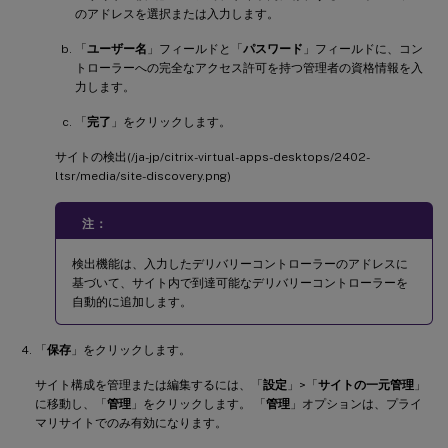
のアドレスを選択または入力します。
「
ユーザー名
」フィールドと「
パスワード
」フィールドに、コン
トローラーへの完全なアクセス許可を持つ管理者の資格情報を入
力します。
「
完了
」をクリックします。
サイトの検出(/ja-jp/citrix-virtual-apps-desktops/2402-
ltsr/media/site-discovery.png)
注：
検出機能は、入力したデリバリーコントローラーのアドレスに
基づいて、サイト内で到達可能なデリバリーコントローラーを
自動的に追加します。
「
保存
」をクリックします。
サイト構成を管理または編集するには、「
設定
」>「
サイトの一元管理
」
に移動し、「
管理
」をクリックします。 「
管理
」オプションは、プライ
マリサイトでのみ有効になります。