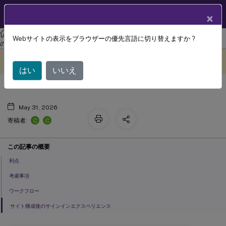
製品ドキュメン
JA
×
ト
Citrix Virtual Apps and Desktops 7 2402 LTSR
コアコンポーネント
Webサイトの表示をブラウザーの優先言語に切り替えますか ?
複数サイト管理を有効にする
のインストール
このコンテンツは動的に機械
フィードバックを提供する
翻訳されています。
はい
いいえ
May 31, 2026
C
C
寄稿者:
この記事の概要
利点
考慮事項
ワークフロー
サイト構成後のサインインエクスペリエンス